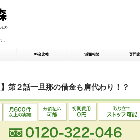
れの
す。
す。
料金比較
減額相談
専門
理】第２話ー旦那の借金も肩代わり！？