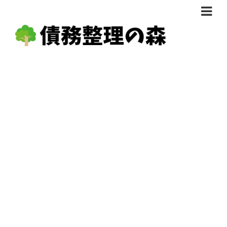
債務整理体験談
おすすめ
料金比較
任意整理料金比較
減額相談
自己破産・個人再生料金比較
専門家の選び方
過払い金料金比較
料金で選ぶ
運営会社情報
分割・後払い可で選ぶ
法律事務所の方へ
着手金無料で選ぶ
匿名借金相談
女性専門で選ぶ
24時間年中無休で選ぶ