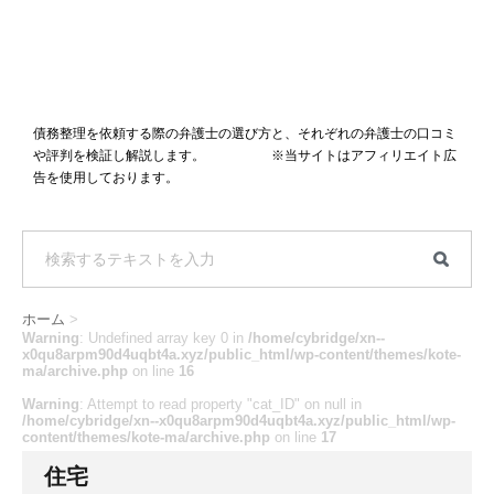
債務整理を依頼する際の弁護士の選び方と、それぞれの弁護士の口コミ
や評判を検証し解説します。 ※当サイトはアフィリエイト広
告を使用しております。
ホーム
>
Warning
: Undefined array key 0 in
/home/cybridge/xn--
x0qu8arpm90d4uqbt4a.xyz/public_html/wp-content/themes/kote-
ma/archive.php
on line
16
Warning
: Attempt to read property "cat_ID" on null in
/home/cybridge/xn--x0qu8arpm90d4uqbt4a.xyz/public_html/wp-
content/themes/kote-ma/archive.php
on line
17
住宅