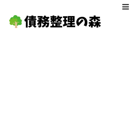
債務整理体験談
おすすめ
料金比較
任意整理料金比較
減額相談
自己破産・個人再生料金比較
専門家の選び方
過払い金料金比較
料金で選ぶ
運営会社情報
分割・後払い可で選ぶ
法律事務所の方へ
着手金無料で選ぶ
匿名借金相談
女性専門で選ぶ
24時間年中無休で選ぶ