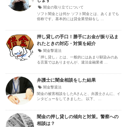
します
闇金の取り立てについて
ソフト闇金とは何か ソフト闇金とは、あくまでも
俗称です。基本的には貸金業登録をし ...
押し貸しの手口！勝手にお金が振り込ま
れたときの対応・対策を紹介
闇金撃退法
「押し貸し」とは、一般的にはあまり馴染みのあ
る言葉ではありませんが、違法金融業者 ...
弁護士に闇金相談をした結果
闇金撃退法
闇金の被害相談をしたAさんと、弁護士さんに、イ
ンタビューをしてきました。 以下、 ...
闇金の押し貸しの傾向と対策。警察への
相談は？