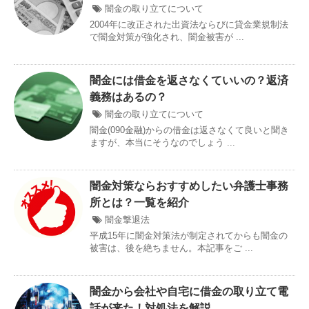
闇金の取り立てについて
2004年に改正された出資法ならびに貸金業規制法
で闇金対策が強化され、闇金被害が ...
闇金には借金を返さなくていいの？返済
義務はあるの？
闇金の取り立てについて
闇金(090金融)からの借金は返さなくて良いと聞き
ますが、本当にそうなのでしょう ...
闇金対策ならおすすめしたい弁護士事務
所とは？一覧を紹介
闇金撃退法
平成15年に闇金対策法が制定されてからも闇金の
被害は、後を絶ちません。本記事をご ...
闇金から会社や自宅に借金の取り立て電
話が来た！対処法を解説