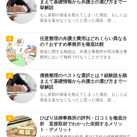
まえて基礎情報から弁護士の選び方まで一
挙解説
もし多額の借金を抱えてしまった場合、もしくは
借金を返せなくなったと思った場合、誰 ...
任意整理の弁護士費用はどれくらい異なる
4
の？おすすめ事務所を徹底比較
借金に関する相談は、弁護士事務所や司法書士事
務所において無料で行なうことができま ...
債務整理のベストな選択とは？経験談を踏
5
まえて基礎情報から弁護士の選び方まで一
挙解説
もし多額の借金を抱えてしまった場合、もしくは
借金を返せなくなったと思った場合、誰 ...
ひばり法律事務所の評判・口コミを徹底分
6
析 直接取材でわかった依頼するメリッ
ト・デメリット
ひばり法律事務所の特長 累計1万件の債務整理対応