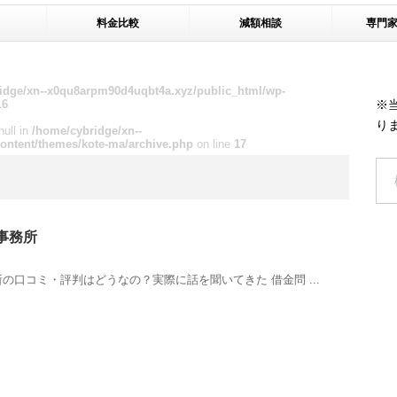
料金比較
減額相談
専門
idge/xn--x0qu8arpm90d4uqbt4a.xyz/public_html/wp-
16
※
り
null in
/home/cybridge/xn--
ontent/themes/kote-ma/archive.php
on line
17
事務所
の口コミ・評判はどうなの？実際に話を聞いてきた 借金問 ...