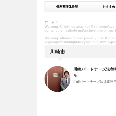
債務整理体験談
おすすめ
ホーム
>
Warning
: Undefined array key 0 in
/home/cybr
content/themes/kote-ma/archive.php
on line
Warning
: Attempt to read property "cat_ID" on 
x0qu8arpm90d4uqbt4a.xyz/public_html/wp-c
川崎市
川崎パートナーズ法律
川崎パートナーズ法律事務所