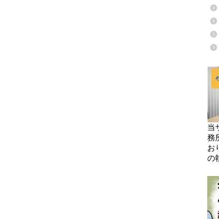
当
務
お
の