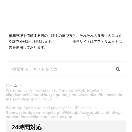
債務整理を依頼する際の弁護士の選び方と、それぞれの弁護士の口コミ
や評判を検証し解説します。 ※当サイトはアフィリエイト広
告を使用しております。
ホーム
>
Warning
: Undefined array key 0 in
/home/cybridge/xn--
x0qu8arpm90d4uqbt4a.xyz/public_html/wp-content/themes/kote-
ma/archive.php
on line
16
Warning
: Attempt to read property "cat_ID" on null in
/home/cybridge/xn--x0qu8arpm90d4uqbt4a.xyz/public_html/wp-
content/themes/kote-ma/archive.php
on line
17
24時間対応