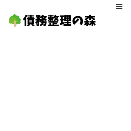
債務整理体験談
おすすめ
料金比較
任意整理料金比較
減額相談
自己破産・個人再生料金比較
専門家の選び方
過払い金料金比較
料金で選ぶ
運営会社情報
分割・後払い可で選ぶ
法律事務所の方へ
着手金無料で選ぶ
匿名借金相談
女性専門で選ぶ
24時間年中無休で選ぶ