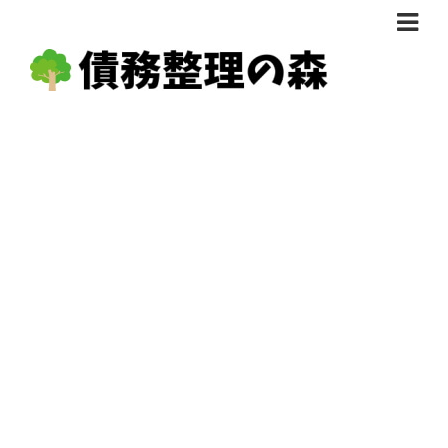
債務整理体験談
おすすめ
料金比較
任意整理料金比較
減額相談
自己破産・個人再生料金比較
専門家の選び方
過払い金料金比較
料金で選ぶ
運営会社情報
分割・後払い可で選ぶ
法律事務所の方へ
着手金無料で選ぶ
匿名借金相談
女性専門で選ぶ
24時間年中無休で選ぶ