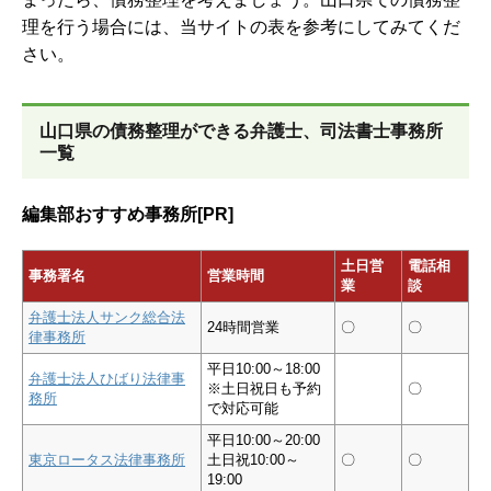
理を行う場合には、当サイトの表を参考にしてみてくだ
さい。
山口県の債務整理ができる弁護士、司法書士事務所
一覧
編集部おすすめ事務所[PR]
土日営
電話相
事務署名
営業時間
業
談
弁護士法人サンク総合法
24時間営業
〇
〇
律事務所
平日10:00～18:00
弁護士法人ひばり法律事
※土日祝日も予約
〇
務所
で対応可能
平日10:00～20:00
東京ロータス法律事務所
土日祝10:00～
〇
〇
19:00