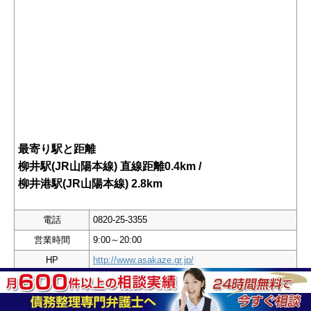
最寄り駅と距離
柳井駅(JR山陽本線) 直線距離0.4km /
柳井港駅(JR山陽本線) 2.8km
電話
0820-25-3355
営業時間
9:00～20:00
HP
http://www.asakaze.gr.jp/
弁護士法人 あさかぜ法律事務所は、山口県内に2箇所の
店舗を構え、また広島、東京にも店舗をもち全国規模で