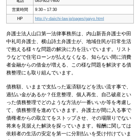
電話
083-922-7600
営業時間
9:30～17:30
HP
http://y-daiichi-law.jp/pages/gaiyo.html
弁護士法人山口第一法律事務所は、内山新吾弁護士や田
中礼司弁護士、横山詩土弁護士が、地域住民が日常生活
で抱える様々な問題の解決に力を注いでいます。リスト
ラなどで住宅ローンが払えなくなる、知らない間に消費
者金融からの借金が増える、この様な問題を解決する債
務整理にも取り組んでいます。
債務額、いままで支払った返済額などを洗い流す事で、
過払い金があるか？任意整理、個人再生、自己破産とい
った債務整理でどのような方法が一番いいか等を考慮し
て、債務整理を進めていきます。弁護士が間に入る事で
債権者からの取立てをストップさせ、その場限りでない
将来を見据えた解決を探っていきます。報酬に関しては
依頼者の生活の安定を第一に分割払いを受け付けていま