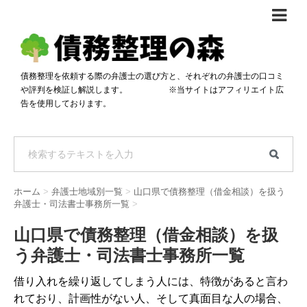
債務整理体験談
おすすめ
債務整理を依頼する際の弁護士の選び方と、それぞれの弁護士の口コミ
や評判を検証し解説します。 ※当サイトはアフィリエイト広
料金比較
告を使用しております。
任意整理料金比較
減額相談
自己破産・個人再生料金比較
専門家の選び方
過払い金料金比較
料金で選ぶ
運営会社情報
ホーム
>
弁護士地域別一覧
>
山口県で債務整理（借金相談）を扱う
分割・後払い可で選ぶ
法律事務所の方へ
弁護士・司法書士事務所一覧
>
着手金無料で選ぶ
匿名借金相談
山口県で債務整理（借金相談）を扱
う弁護士・司法書士事務所一覧
女性専門で選ぶ
借り入れを繰り返してしまう人には、特徴があると言わ
24時間年中無休で選ぶ
れており、計画性がない人、そして真面目な人の場合、