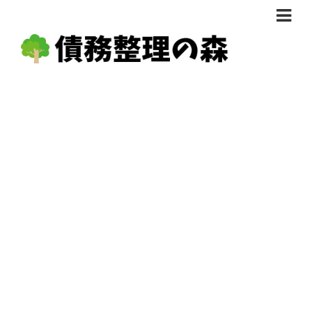
債務整理体験談
おすすめ
料金比較
任意整理料金比較
減額相談
自己破産・個人再生料金比較
専門家の選び方
過払い金料金比較
料金で選ぶ
運営会社情報
分割・後払い可で選ぶ
法律事務所の方へ
着手金無料で選ぶ
匿名借金相談
女性専門で選ぶ
24時間年中無休で選ぶ