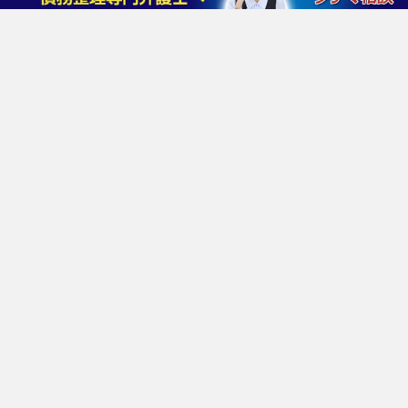
プライバシーポリシー
反社会的勢力排除ポリシー
外部サービスの利用について
おすすめ法律事務所
はたの法務事務所
東京ロータス法律事務所
サンク総合法律事務所
杉山事務所
ひばり法律事務所
アヴァンス法務事務所
運営サービス
交通事故示談交渉の森
ミツカル保険相談
転職エージェントBOX
Copyright © 債務整理の森, 2026 All Rights Reserved.