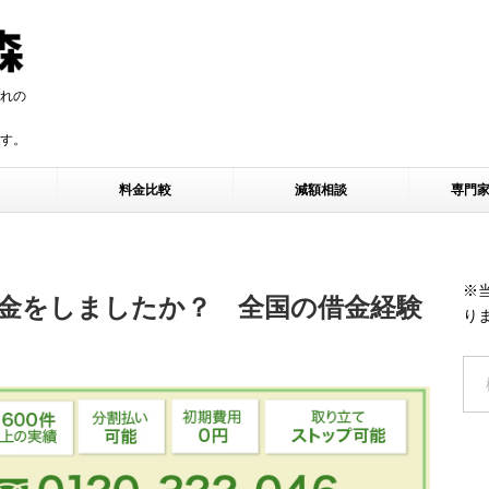
れの
す。
す。
料金比較
減額相談
専門
※
金をしましたか？ 全国の借金経験
り