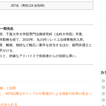
207名（男性119 女性88）
栄一郎先生
部、千葉大学大学院専門法務研究科（法科大学院）卒業。
所勤務を経て、2010年、丸の内ソレイユ法律事務所入所。
産、離婚、相続など幅広い案件を担当するほか、顧問弁護士と
手がける。
りと、的確なアドバイスで依頼者からの信頼も厚い。
カ
物」と回答
高く、40代以降はギャンブルや夜遊びによる借金の比率が高まっ
いがみられる