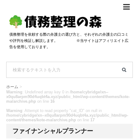
債務整理体験談
おすすめ
債務整理を依頼する際の弁護士の選び方と、それぞれの弁護士の口コミ
や評判を検証し解説します。 ※当サイトはアフィリエイト広
料金比較
告を使用しております。
任意整理料金比較
減額相談
自己破産・個人再生料金比較
専門家の選び方
過払い金料金比較
料金で選ぶ
運営会社情報
ホーム
>
分割・後払い可で選ぶ
法律事務所の方へ
Warning
: Undefined array key 0 in
/home/cybridge/xn--
x0qu8arpm90d4uqbt4a.xyz/public_html/wp-content/themes/kote-
ma/archive.php
on line
16
着手金無料で選ぶ
匿名借金相談
Warning
: Attempt to read property "cat_ID" on null in
/home/cybridge/xn--x0qu8arpm90d4uqbt4a.xyz/public_html/wp-
女性専門で選ぶ
content/themes/kote-ma/archive.php
on line
17
24時間年中無休で選ぶ
ファイナンシャルプランナー