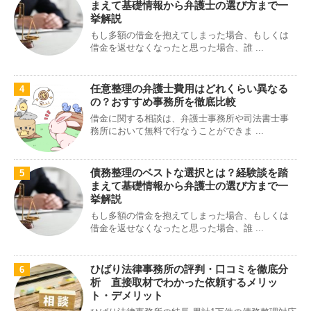
まえて基礎情報から弁護士の選び方まで一
挙解説
もし多額の借金を抱えてしまった場合、もしくは
借金を返せなくなったと思った場合、誰 ...
任意整理の弁護士費用はどれくらい異なる
4
の？おすすめ事務所を徹底比較
借金に関する相談は、弁護士事務所や司法書士事
務所において無料で行なうことができま ...
債務整理のベストな選択とは？経験談を踏
5
まえて基礎情報から弁護士の選び方まで一
挙解説
もし多額の借金を抱えてしまった場合、もしくは
借金を返せなくなったと思った場合、誰 ...
ひばり法律事務所の評判・口コミを徹底分
6
析 直接取材でわかった依頼するメリッ
ト・デメリット