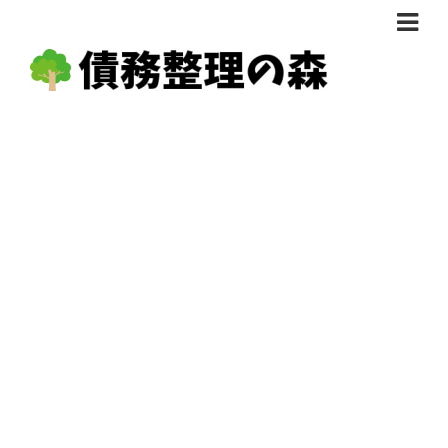
債務整理体験談
おすすめ
料金比較
任意整理料金比較
減額相談
自己破産・個人再生料金比較
専門家の選び方
過払い金料金比較
料金で選ぶ
運営会社情報
分割・後払い可で選ぶ
法律事務所の方へ
着手金無料で選ぶ
匿名借金相談
女性専門で選ぶ
24時間年中無休で選ぶ