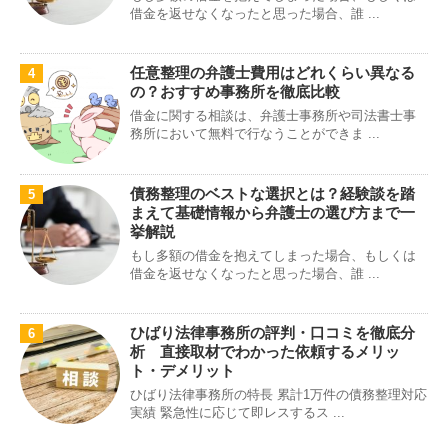
借金を返せなくなったと思った場合、誰 ...
任意整理の弁護士費用はどれくらい異なる
4
の？おすすめ事務所を徹底比較
借金に関する相談は、弁護士事務所や司法書士事
務所において無料で行なうことができま ...
債務整理のベストな選択とは？経験談を踏
5
まえて基礎情報から弁護士の選び方まで一
挙解説
もし多額の借金を抱えてしまった場合、もしくは
借金を返せなくなったと思った場合、誰 ...
ひばり法律事務所の評判・口コミを徹底分
6
析 直接取材でわかった依頼するメリッ
ト・デメリット
ひばり法律事務所の特長 累計1万件の債務整理対応
実績 緊急性に応じて即レスするス ...