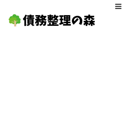
債務整理体験談
おすすめ
料金比較
任意整理料金比較
減額相談
自己破産・個人再生料金比較
専門家の選び方
過払い金料金比較
料金で選ぶ
運営会社情報
分割・後払い可で選ぶ
法律事務所の方へ
着手金無料で選ぶ
匿名借金相談
女性専門で選ぶ
24時間年中無休で選ぶ