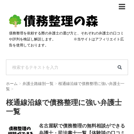
債務整理体験談
おすすめ
債務整理を依頼する際の弁護士の選び方と、それぞれの弁護士の口コミ
や評判を検証し解説します。 ※当サイトはアフィリエイト広
料金比較
告を使用しております。
任意整理料金比較
減額相談
自己破産・個人再生料金比較
専門家の選び方
過払い金料金比較
料金で選ぶ
運営会社情報
ホーム
>
弁護士路線別一覧
>
桜通線沿線で債務整理に強い弁護士一
分割・後払い可で選ぶ
法律事務所の方へ
覧
>
着手金無料で選ぶ
匿名借金相談
桜通線沿線で債務整理に強い弁護士
一覧
女性専門で選ぶ
24時間年中無休で選ぶ
名古屋駅で債務整理の無料相談ができる
弁護士・司法書士一覧【体験談の口コミ