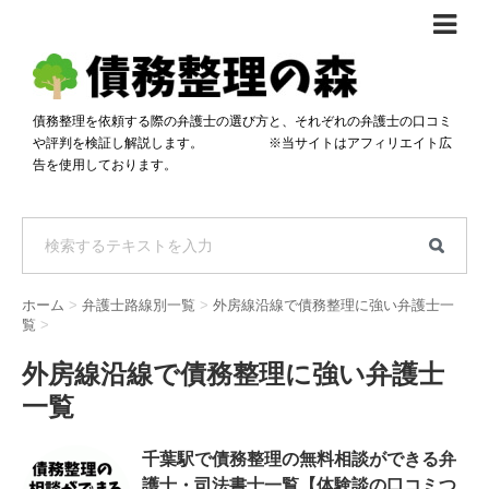
債務整理体験談
おすすめ
債務整理を依頼する際の弁護士の選び方と、それぞれの弁護士の口コミ
や評判を検証し解説します。 ※当サイトはアフィリエイト広
料金比較
告を使用しております。
任意整理料金比較
減額相談
自己破産・個人再生料金比較
専門家の選び方
過払い金料金比較
料金で選ぶ
運営会社情報
ホーム
>
弁護士路線別一覧
>
外房線沿線で債務整理に強い弁護士一
分割・後払い可で選ぶ
法律事務所の方へ
覧
>
着手金無料で選ぶ
匿名借金相談
外房線沿線で債務整理に強い弁護士
一覧
女性専門で選ぶ
24時間年中無休で選ぶ
千葉駅で債務整理の無料相談ができる弁
護士・司法書士一覧【体験談の口コミつ