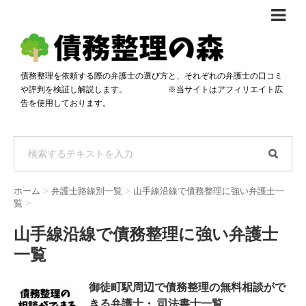
債務整理体験談
おすすめ
債務整理を依頼する際の弁護士の選び方と、それぞれの弁護士の口コミ
や評判を検証し解説します。 ※当サイトはアフィリエイト広
料金比較
告を使用しております。
任意整理料金比較
減額相談
自己破産・個人再生料金比較
専門家の選び方
過払い金料金比較
料金で選ぶ
運営会社情報
ホーム
>
弁護士路線別一覧
>
山手線沿線で債務整理に強い弁護士一
分割・後払い可で選ぶ
法律事務所の方へ
覧
>
着手金無料で選ぶ
匿名借金相談
山手線沿線で債務整理に強い弁護士
一覧
女性専門で選ぶ
24時間年中無休で選ぶ
御徒町駅周辺で債務整理の無料相談がで
きる弁護士・ 司法書士一覧