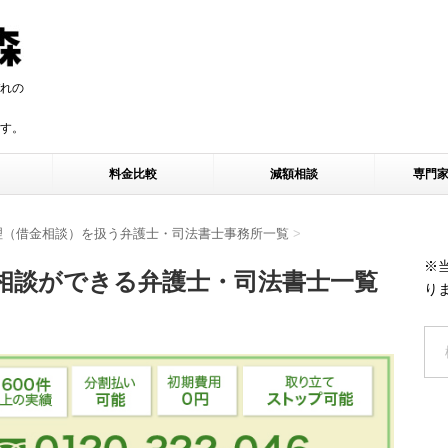
れの
す。
す。
料金比較
減額相談
専門
理（借金相談）を扱う弁護士・司法書士事務所一覧
>
※
相談ができる弁護士・司法書士一覧
り