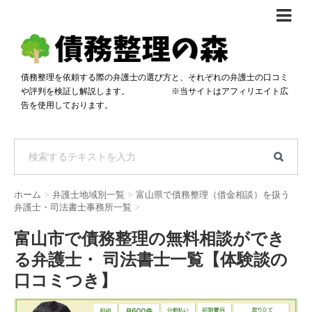
債務整理体験談
おすすめ
債務整理を依頼する際の弁護士の選び方と、それぞれの弁護士の口コミ
や評判を検証し解説します。 ※当サイトはアフィリエイト広
料金比較
告を使用しております。
任意整理料金比較
減額相談
自己破産・個人再生料金比較
専門家の選び方
過払い金料金比較
料金で選ぶ
運営会社情報
ホーム
>
弁護士地域別一覧
>
富山県で債務整理（借金相談）を扱う
分割・後払い可で選ぶ
法律事務所の方へ
弁護士・司法書士事務所一覧
>
着手金無料で選ぶ
匿名借金相談
富山市で債務整理の無料相談ができ
る弁護士・ 司法書士一覧【体験談の
女性専門で選ぶ
口コミつき】
24時間年中無休で選ぶ