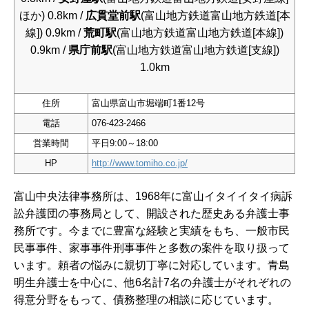
ほか) 0.8km /
広貫堂前駅
(富山地方鉄道富山地方鉄道[本
線]) 0.9km /
荒町駅
(富山地方鉄道富山地方鉄道[本線])
0.9km /
県庁前駅
(富山地方鉄道富山地方鉄道[支線])
1.0km
住所
富山県富山市堀端町1番12号
電話
076-423-2466
営業時間
平日9:00～18:00
HP
http://www.tomiho.co.jp/
富山中央法律事務所は、1968年に富山イタイイタイ病訴
訟弁護団の事務局として、開設された歴史ある弁護士事
務所です。今までに豊富な経験と実績をもち、一般市民
民事事件、家事事件刑事事件と多数の案件を取り扱って
います。頼者の悩みに親切丁寧に対応しています。青島
明生弁護士を中心に、他6名計7名の弁護士がそれぞれの
得意分野をもって、債務整理の相談に応じています。