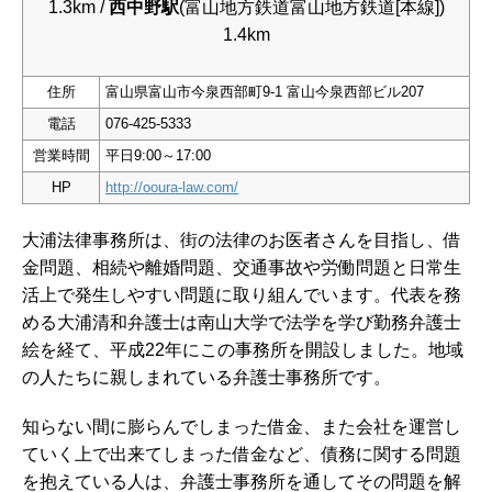
1.3km /
西中野駅
(富山地方鉄道富山地方鉄道[本線])
1.4km
住所
富山県富山市今泉西部町9-1 富山今泉西部ビル207
電話
076-425-5333
営業時間
平日9:00～17:00
HP
http://ooura-law.com/
大浦法律事務所は、街の法律のお医者さんを目指し、借
金問題、相続や離婚問題、交通事故や労働問題と日常生
活上で発生しやすい問題に取り組んでいます。代表を務
める大浦清和弁護士は南山大学で法学を学び勤務弁護士
絵を経て、平成22年にこの事務所を開設しました。地域
の人たちに親しまれている弁護士事務所です。
知らない間に膨らんでしまった借金、また会社を運営し
ていく上で出来てしまった借金など、債務に関する問題
を抱えている人は、弁護士事務所を通してその問題を解