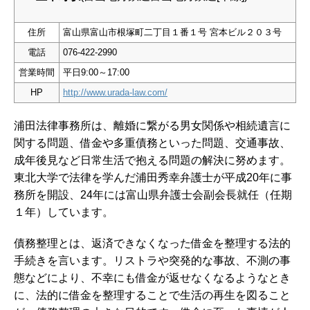
住所
富山県富山市根塚町二丁目１番１号 宮本ビル２０３号
電話
076-422-2990
営業時間
平日9:00～17:00
HP
http://www.urada-law.com/
浦田法律事務所は、離婚に繋がる男女関係や相続遺言に
関する問題、借金や多重債務といった問題、交通事故、
成年後見など日常生活で抱える問題の解決に努めます。
東北大学で法律を学んだ浦田秀幸弁護士が平成20年に事
務所を開設、24年には
富山県弁護士会副会長就任（任期
１年）しています。
債務整理とは、返済できなくなった借金を整理する法的
手続きを言います。リストラや突発的な事故、不測の事
態などにより、不幸にも借金が返せなくなるようなとき
に、法的に借金を整理することで生活の再生を図ること