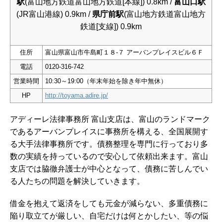
駅
(富山地方鉄道富山地方鉄道[本線]) 0.8km /
富山口駅
(JR富山港線) 0.9km /
県庁前駅
(富山地方鉄道富山地方
鉄道[支線]) 0.9km
住所
富山県富山市牛島町１８-７ アーバンプレイスビル６Ｆ
電話
0120-316-742
営業時間
10:30～19:00（年末年始を除き年中無休）
HP
http://toyama.adire.jp/
アディーレ法律事務所 富山支店は、富山のランドマーク
であるアーバンプレイスに事務所を構える、全国展開す
る大手法律事務所です。債務整理を専門に行っており多
数の実績を持っているので安心して依頼出来ます。富山
支店では脇徹弁護士が中心となって、債務に苦しんでい
る人たちの問題を解決していきます。
借金を抱えて返済をしても元金が減らない、多重債務に
陥り取立てが厳しい、自宅だけは何とかしたい、等の悩