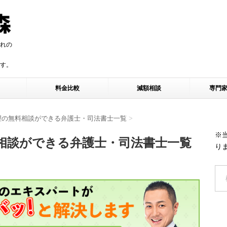
れの
す。
す。
料金比較
減額相談
専門
理の無料相談ができる弁護士・司法書士一覧
>
※
相談ができる弁護士・司法書士一覧
り