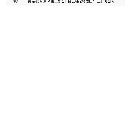
住所
東京都台東区東上野1丁目13番2号成田第二ビル2階