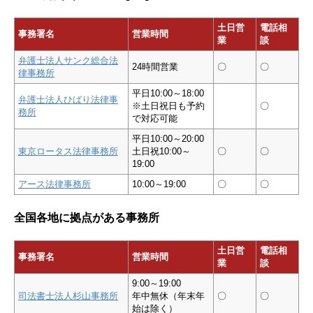
土日営
電話相
事務署名
営業時間
業
談
弁護士法人サンク総合法
24時間営業
〇
〇
律事務所
平日10:00～18:00
弁護士法人ひばり法律事
※土日祝日も予約
〇
務所
で対応可能
平日10:00～20:00
東京ロータス法律事務所
土日祝10:00～
〇
〇
19:00
アース法律事務所
10:00～19:00
〇
〇
全国各地に拠点がある事務所
土日営
電話相
事務署名
営業時間
業
談
9:00～19:00
司法書士法人杉山事務所
年中無休（年末年
〇
〇
始は除く）