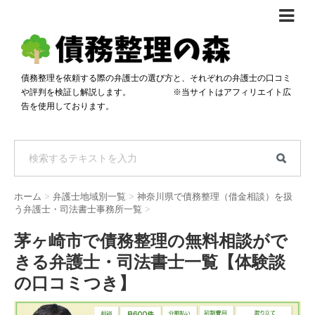
債務整理体験談
おすすめ
債務整理を依頼する際の弁護士の選び方と、それぞれの弁護士の口コミ
や評判を検証し解説します。 ※当サイトはアフィリエイト広
料金比較
告を使用しております。
任意整理料金比較
減額相談
自己破産・個人再生料金比較
専門家の選び方
過払い金料金比較
料金で選ぶ
運営会社情報
ホーム
>
弁護士地域別一覧
>
神奈川県で債務整理（借金相談）を扱
分割・後払い可で選ぶ
法律事務所の方へ
う弁護士・司法書士事務所一覧
>
着手金無料で選ぶ
匿名借金相談
茅ヶ崎市で債務整理の無料相談がで
きる弁護士・司法書士一覧【体験談
女性専門で選ぶ
の口コミつき】
24時間年中無休で選ぶ