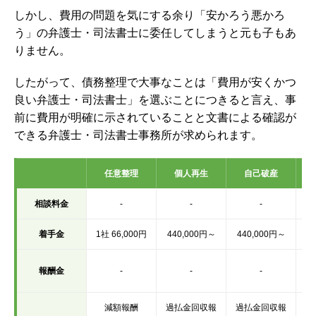
しかし、費用の問題を気にする余り「安かろう悪かろ
う」の弁護士・司法書士に委任してしまうと元も子もあ
りません。
したがって、債務整理で大事なことは「費用が安くかつ
良い弁護士・司法書士」を選ぶことにつきると言え、事
前に費用が明確に示されていることと文書による確認が
できる弁護士・司法書士事務所が求められます。
任意整理
個人再生
自己破産
相談料金
-
-
-
着手金
1社 66,000円
440,000円～
440,000円～
2
報酬金
-
-
-
減額報酬
過払金回収報
過払金回収報