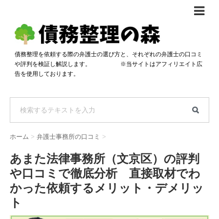
債務整理体験談
おすすめ
債務整理を依頼する際の弁護士の選び方と、それぞれの弁護士の口コミ
や評判を検証し解説します。 ※当サイトはアフィリエイト広
料金比較
告を使用しております。
任意整理料金比較
減額相談
自己破産・個人再生料金比較
専門家の選び方
過払い金料金比較
料金で選ぶ
運営会社情報
ホーム
>
弁護士事務所の口コミ
>
分割・後払い可で選ぶ
法律事務所の方へ
あまた法律事務所（文京区）の評判
着手金無料で選ぶ
匿名借金相談
や口コミで徹底分析 直接取材でわ
女性専門で選ぶ
かった依頼するメリット・デメリッ
ト
24時間年中無休で選ぶ