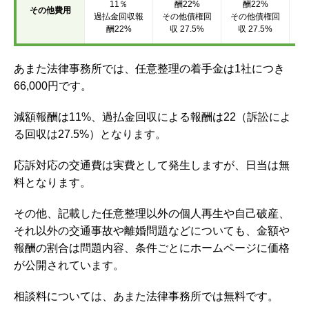
11％
酬22%
酬22%
そ
その他費用
過払金回収報
その他債権回
その他債権回
酬22%
収 27.5%
収 27.5%
あまた法律事務所
では、任意整理の着手金は1社につき
66,000
円です。
減額報酬は11%、過払金回収による報酬は22（訴訟によ
る回収は27.5%）となります。
応訴対応の交通費は実費として発生しますが、日当は無
料となります。
その他、記載した任意整理以外の個人再生や自己破産、
それ以外の交通事故や離婚問題などについても、金額や
報酬の割合は問題内容、条件ごとにホームページに価格
が公開されています。
相談料については、
あまた法律事務所
では無料です。