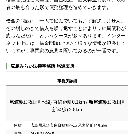
者の最も合った形で債務整理を進めていきます。
借金の問題は，一人で悩んでいてもまず解決しません。
その場しのぎで借入を繰り返すことにより，結局債務が
膨らんだだけ，というケースが多々あります。インター
ネット上には，借金問題について様々な情報が氾濫して
いますが，専門家の意見を聞いてみるのが一番です。
広島みらい法律事務所 尾道支所
事務所詳細
尾道駅
(JR山陽本線) 直線距離0.1km /
新尾道駅
(JR山陽
新幹線) 2.8km
住所
広島県尾道市東御所町4-16 尾道駅前ビル2階
電話
0848-21-0045