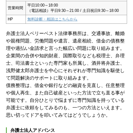
平日10:00～18:00
営業時間
（電話相談）平日9:30～21:00 / 土日祝日9:30～18:00
HP
無料診断・相談はこちらから
弁護士法人ベリーベスト法律事務所は、交通事故、離婚
や親権問題、労働問題や遺言、遺産相続、借金の債務整
理や過払い金請求と言った幅広い問題に取り組みます。
企業間の合併や知的財産、国際取引なども税理士、弁理
士、司法書士といった専門家も所属し、酒井将弁護士、
浅野健太郎弁護士を中心にそれぞれが専門知識を駆使し
て問題解決のサポートに取り組みます。
債務整理は、借金や銀行などの融資を見直し、任意整理
や個人再生、また自己破産といった方法で立ち直る事が
可能です。自分ひとりで悩まずに専門知識を持っている
弁護士に依頼をしてみるのも、一つの方法といえます。
思い切ってドアを叩いてみてはどうでしょうか。
弁護士法人アドバンス