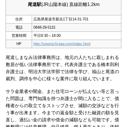
尾道駅
(JR山陽本線) 直線距離1.2km
住所
広島県尾道市新浜1丁目14-31-701
電話
0848-29-5115
営業時間
平日9:30～18:00
HP
http://onomichi-law.com/index.html
尾道しまなみ法律事務所は、地元の人たちに親しまれる
敷居が低い法律事務所です。代表弁護士である橋本則利
弁護士は、明治大学法学部で法律を学び、福山と尾道の
裁判、調停を中心に様々な案件に取り組んでいます。
サラ金業者や闇金、また住宅ローンが払えない等と言っ
た問題は、専門知識を持つ弁護士が間に入ることで、債
権者からの取立てをストップさせ、減額の交渉などを行
う事が出来ます。今までの返金額と受けた融資の額を見
直し、過払い金の請求や借金の減額なども可能です。債
務整理には任意整理、自己破産、個人再生とあり、依頼