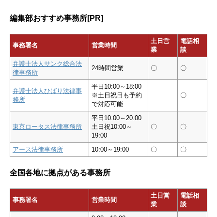
編集部おすすめ事務所[PR]
土日営
電話相
事務署名
営業時間
業
談
弁護士法人サンク総合法
24時間営業
〇
〇
律事務所
平日10:00～18:00
弁護士法人ひばり法律事
※土日祝日も予約
〇
務所
で対応可能
平日10:00～20:00
東京ロータス法律事務所
土日祝10:00～
〇
〇
19:00
アース法律事務所
10:00～19:00
〇
〇
全国各地に拠点がある事務所
土日営
電話相
事務署名
営業時間
業
談