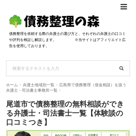
債務整理体験談
おすすめ
債務整理を依頼する際の弁護士の選び方と、それぞれの弁護士の口コミ
や評判を検証し解説します。 ※当サイトはアフィリエイト広
料金比較
告を使用しております。
任意整理料金比較
減額相談
自己破産・個人再生料金比較
専門家の選び方
過払い金料金比較
料金で選ぶ
運営会社情報
ホーム
>
弁護士地域別一覧
>
広島県で債務整理（借金相談）を扱う
分割・後払い可で選ぶ
法律事務所の方へ
弁護士・司法書士事務所一覧
>
着手金無料で選ぶ
匿名借金相談
尾道市で債務整理の無料相談ができ
る弁護士・司法書士一覧【体験談の
女性専門で選ぶ
口コミつき】
24時間年中無休で選ぶ