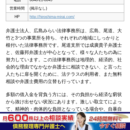
営業時間
(掲示なし)
HP
http://hiroshima-mirai.com/
弁護士法人、広島みらい法律事務所は、広島、尾道、大
竹と3つの事業所を持ち、それぞれの地域にしっかりと
根付いた法律事務所です。尾道支所では成廣貴子弁護士
と、佐藤邦弁護士が中心となって、様々な人たちの為に
努力しています。この法律事務所は地理的、経済的、社
会的な理由でなかなか弁護士に相談できない、と言った
人たちに扉を開くために、法テラスの利用者、また無料
相談や弁護士費用の立替も行っています。
多額の借入金を背負う方には、その負担から経済な窮状
から抜け出せない状況にあります。激しい取立てによっ
て、精神的・肉体的な負担となっている場合や、自暴自
棄になってしまうこともあります。 債務整理を行う事で
新たな一歩を踏み出す事が可能です。ほとんどの場合、