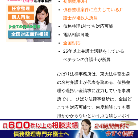
初期費用0円
債務整理案件に注力している弁
護士が複数人所属
債務整理1社でも対応可能
電話相談可能
全国対応
25年以上弁護士活動をしている
ベテランの弁護士が所属
ひばり法律事務所は、東大法学部出身
の名村弁護士が代表を務める、債務整
理や過払い金請求に注力している事務
所です。 ひばり法律事務所は、全国ど
こでも対応可能で、何度相談しても費
用がかからないという点も嬉しいポイ
ントです。
また、代表の名村弁護士は、弁護士と