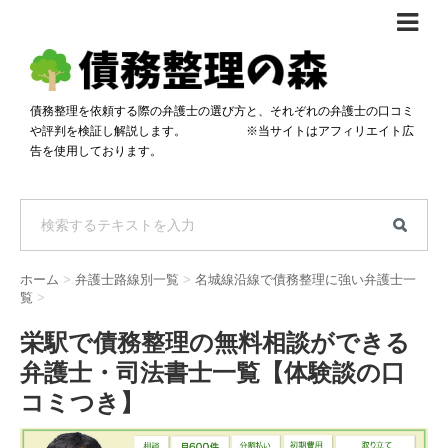
債務整理体験談
おすすめ
債務整理を依頼する際の弁護士の選び方と、それぞれの弁護士の口コミ
や評判を検証し解説します。 ※当サイトはアフィリエイト広
料金比較
告を使用しております。
任意整理料金比較
減額相談
自己破産・個人再生料金比較
専門家の選び方
過払い金料金比較
料金で選ぶ
運営会社情報
ホーム
>
弁護士路線別一覧
>
名城線沿線で債務整理に強い弁護士一
分割・後払い可で選ぶ
法律事務所の方へ
覧
>
着手金無料で選ぶ
匿名借金相談
栄駅で債務整理の無料相談ができる
弁護士・司法書士一覧【体験談の口
女性専門で選ぶ
コミつき】
24時間年中無休で選ぶ