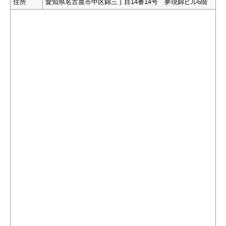
住所
愛知県名古屋市中区錦三丁目14番14号 夢現錦ビル6階