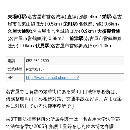
矢場町駅
(名古屋市営名城線) 直線距離0.4km /
栄駅
(名古
屋市営東山線ほか) 0.5km /
栄町駅
(名鉄瀬戸線) 0.6km /
久屋大通駅
(名古屋市営名城線ほか) 0.9km /
大須観音駅
(名古屋市営鶴舞線) 0.9km /
上前津駅
(名古屋市営鶴舞線
ほか) 1.0km /
伏見駅
(名古屋市営鶴舞線ほか) 1.0km
電話
052-262-2600
営業時間
(掲示なし)
HP
http://www.sakae3-chome.com/
名古屋でも有数の繁華街にある栄3丁目法律事務所は、
債務整理をはじめ相続対策、交通事故などさまざまな案
件に対応している法律事務所です。
栄3丁目法律事務所の所属弁護士は、名古屋大学法学部
で法律を学び2005年弁護士登録をした鈴木博之弁護士