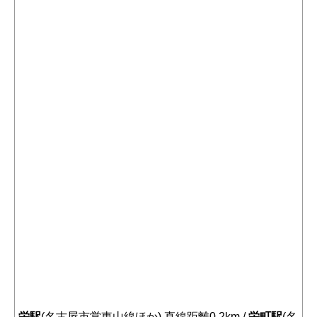
栄駅
(名古屋市営東山線ほか) 直線距離0.2km /
栄町駅
(名