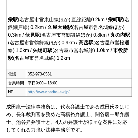
栄駅
(名古屋市営東山線ほか) 直線距離0.2km /
栄町駅
(名
鉄瀬戸線) 0.2km /
久屋大通駅
(名古屋市営名城線ほか)
0.3km /
伏見駅
(名古屋市営鶴舞線ほか) 0.8km /
丸の内駅
(名古屋市営鶴舞線ほか) 0.9km /
高岳駅
(名古屋市営桜通
線) 1.0km /
矢場町駅
(名古屋市営名城線) 1.0km /
市役所
駅
(名古屋市営名城線) 1.2km
電話
052-973-0531
営業時間
平日9:00～18:00
HP
http://www.narita-law.jp/
成田龍一法律事務所は、代表弁護士である成田氏をはじ
め、長年裁判官を務めた高橋裕弁護士、関谷慶一郎弁護
士、池谷昇弁護士と、4人の弁護士が様々な案件に対応
してくれる力強い法律事務所です。