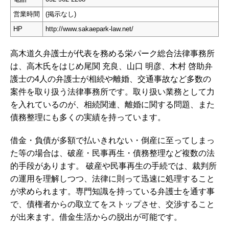
営業時間
(掲示なし)
HP
http://www.sakaepark-law.net/
高木道久弁護士が代表を務める栄パーク総合法律事務所
は、高木氏をはじめ尾関 充良、山口 明彦、木村 啓助弁
護士の4人の弁護士が相続や離婚、交通事故など多数の
案件を取り扱う法律事務所です。取り扱い業務として力
を入れているのが、相続関連、離婚に関する問題、また
債務整理にも多くの実績を持っています。
借金・負債が多額で払いきれない・倒産に至ってしまっ
た等の場合は、破産・民事再生・債務整理など複数の法
的手段があります。 破産や民事再生の手続では、裁判所
の運用を理解しつつ、法律に則って迅速に処理すること
が求められます。専門知識を持っている弁護士を通す事
で、債権者からの取立てをストップさせ、交渉すること
が出来ます。借金生活からの脱出が可能です。