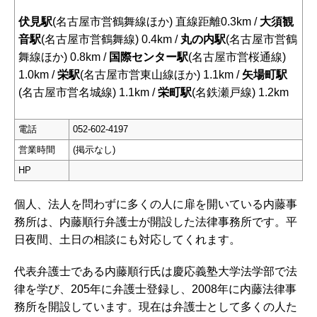
伏見駅
(名古屋市営鶴舞線ほか) 直線距離0.3km /
大須観
音駅
(名古屋市営鶴舞線) 0.4km /
丸の内駅
(名古屋市営鶴
舞線ほか) 0.8km /
国際センター駅
(名古屋市営桜通線)
1.0km /
栄駅
(名古屋市営東山線ほか) 1.1km /
矢場町駅
(名古屋市営名城線) 1.1km /
栄町駅
(名鉄瀬戸線) 1.2km
電話
052-602-4197
営業時間
(掲示なし)
HP
個人、法人を問わずに多くの人に扉を開いている内藤事
務所は、内藤順行弁護士が開設した法律事務所です。平
日夜間、土日の相談にも対応してくれます。
代表弁護士である内藤順行氏は慶応義塾大学法学部で法
律を学び、205年に弁護士登録し、2008年に内藤法律事
務所を開設しています。現在は弁護士として多くの人た