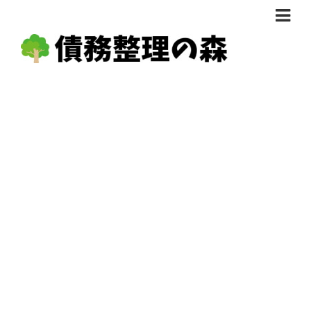
債務整理体験談
おすすめ
料金比較
任意整理料金比較
減額相談
自己破産・個人再生料金比較
専門家の選び方
過払い金料金比較
料金で選ぶ
運営会社情報
分割・後払い可で選ぶ
法律事務所の方へ
着手金無料で選ぶ
匿名借金相談
女性専門で選ぶ
24時間年中無休で選ぶ