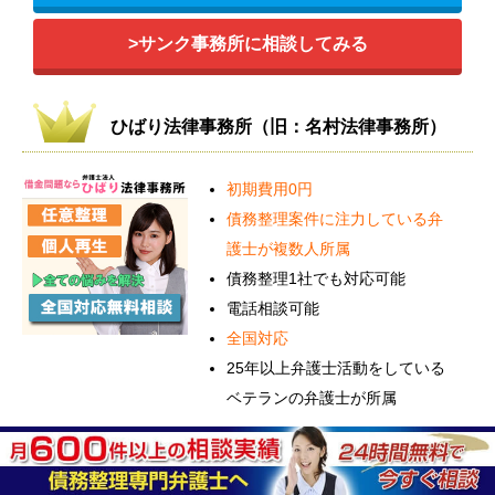
>サンク事務所に相談してみる
ひばり法律事務所（旧：名村法律事務所）
初期費用0円
債務整理案件に注力している弁
護士が複数人所属
債務整理1社でも対応可能
電話相談可能
全国対応
25年以上弁護士活動をしている
ベテランの弁護士が所属
ひばり法律事務所は、東大法学部出身
の名村弁護士が代表を務める、債務整