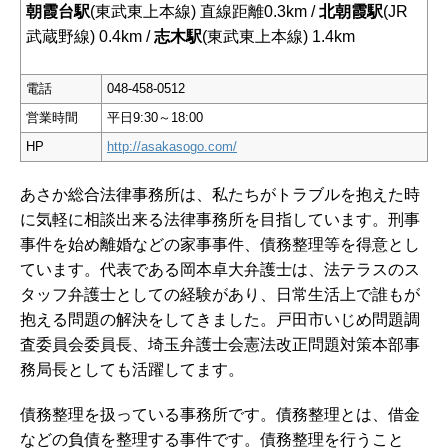
朝霞台駅
(東武東上本線) 直線距離0.3km /
北朝霞駅
(JR
武蔵野線) 0.4km /
志木駅
(東武東上本線) 1.4km
電話
048-458-0512
営業時間
平日9:30～18:00
HP
http://asakasogo.com/
あさか総合法律事務所は、私たちがトラブルを抱えた時
に気軽に相談出来る法律事務所を目指しています。刑事
事件を始め離婚などの家事事件、債務整理等を得意とし
ています。代表である岡本卓大弁護士は、法テラスのス
タッフ弁護士としての経験があり、日常生活上で誰もが
抱える問題の解決をしてきました。
戸田市いじめ問題調
査委員会委員長、
埼玉弁護士会憲法改正問題対策本部事
務局長としても活躍してます。
債務整理を扱っている事務所です。債務整理とは、借金
などの負債を整理する事件です。債務整理を行うこと