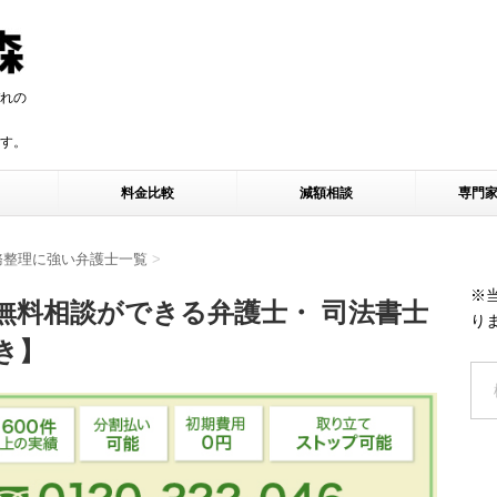
れの
す。
す。
料金比較
減額相談
専門
務整理に強い弁護士一覧
>
※
無料相談ができる弁護士・ 司法書士
り
き】