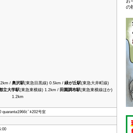
お
の
km /
奥沢駅
(東急目黒線) 0.5km /
緑が丘駅
(東急大井町線)
都立大学駅
(東急東横線) 1.2km /
田園調布駅
(東急東横線ほか)
1.2km
uaranta1966ﾋﾞﾙ202号室
:00