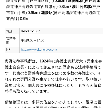
鉄道東西線（阪神連絡線）) 0.6km /
新開地駅
(神戸高速
鉄道神戸高速鉄道東西線ほか) 0.8km /
湊川公園駅
(神戸
市営山手線) 0.9km /
花隈駅
(神戸高速鉄道神戸高速鉄道
東西線) 0.9km
電話
078-362-1067
営業時
平日9:00～17:30
間
HP
http://www.okunolaw.com/
奥野法律事務所は、1924年に弁護士奧野彦六（元東京弁
護士会会長）によって創立された歴史ある法律事務所で
す。代表の奥野善彦弁護士をはじめ多数の弁護士が、そ
れぞれの専門分野を生かして仕事を行います。取り扱い
業務は法人、個人共に多種多様にわたり、もちろん債務
整理も取り扱っています。
債務整理とは、多額の借金をかかえてしまい、返済に困