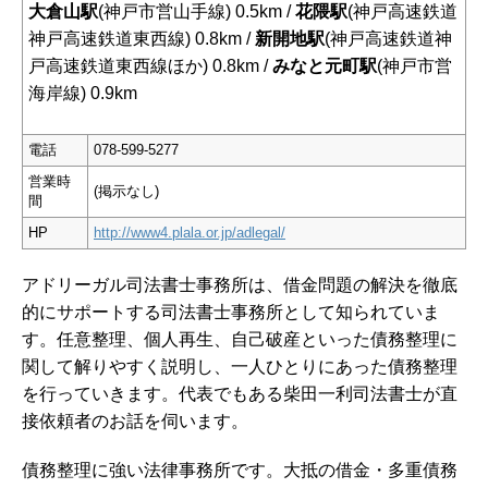
大倉山駅
(神戸市営山手線) 0.5km /
花隈駅
(神戸高速鉄道
神戸高速鉄道東西線) 0.8km /
新開地駅
(神戸高速鉄道神
戸高速鉄道東西線ほか) 0.8km /
みなと元町駅
(神戸市営
海岸線) 0.9km
電話
078-599-5277
営業時
(掲示なし)
間
HP
http://www4.plala.or.jp/adlegal/
アドリーガル司法書士事務所は、借金問題の解決を徹底
的にサポートする司法書士事務所として知られていま
す。任意整理、個人再生、自己破産といった債務整理に
関して解りやすく説明し、一人ひとりにあった債務整理
を行っていきます。代表でもある柴田一利司法書士が直
接依頼者のお話を伺います。
債務整理に強い法律事務所です。大抵の借金・多重債務