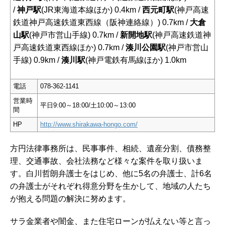
/
神戸駅
(JR東海道本線ほか) 0.4km /
西元町駅
(神戸高速
鉄道神戸高速鉄道東西線（阪神連絡線）) 0.7km /
大倉
山駅
(神戸市営山手線) 0.7km /
新開地駅
(神戸高速鉄道神
戸高速鉄道東西線ほか) 0.7km /
湊川公園駅
(神戸市営山
手線) 0.9km /
湊川駅
(神戸電鉄有馬線ほか) 1.0km
電話
078-362-1141
営業時
平日9:00～18:00/土10:00～13:00
間
HP
http://www.shirakawa-hongo.com/
方円法律事務所は、民事事件、相続、遺産分割、債務整
理、交通事故、会社法務など様々な案件を取り扱いま
す。白川哲朗弁護士をはじめ、他に5名の弁護士、計6名
の弁護士がそれぞれ得意分野を生かして、地域の人たち
が抱える問題の解決に努めます。
サラ金業者や闇金、また住宅ローンが払えない等と言っ