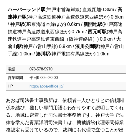
ハーバーランド駅
(神戸市営海岸線) 直線距離0.3km /
高
速神戸駅
(神戸高速鉄道神戸高速鉄道東西線ほか) 0.5km
/
神戸駅
(JR東海道本線ほか) 0.6km /
新開地駅
(神戸高速
鉄道神戸高速鉄道東西線ほか) 0.7km /
西元町駅
(神戸高
速鉄道神戸高速鉄道東西線（阪神連絡線）) 0.9km /
大
倉山駅
(神戸市営山手線) 0.9km /
湊川公園駅
(神戸市営山
手線) 1.0km /
湊川駅
(神戸電鉄有馬線ほか) 1.0km
電話
078-578-5970
営業時間
平日9:00～20:00
HP
http://aoba-office.jp/
あおば司法書士事務所は、依頼者一人ひとりとの信頼関
係を結び、難しい専門用語もわかりやすく説明してくれ
る、地域に密着した司法書士事務所です。神戸大学で法
律を学んだ青葉洋明司法書士は、簡裁訴訟代理等関係業
務認定も受けているので、裁判にも代理で立つことが出