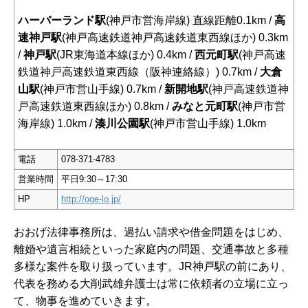
ハーバーランド駅
(神戸市営海岸線) 直線距離0.1km /
高
速神戸駅
(神戸高速鉄道神戸高速鉄道東西線ほか) 0.3km
/
神戸駅
(JR東海道本線ほか) 0.4km /
西元町駅
(神戸高速
鉄道神戸高速鉄道東西線（阪神連絡線）) 0.7km /
大倉
山駅
(神戸市営山手線) 0.7km /
新開地駅
(神戸高速鉄道神
戸高速鉄道東西線ほか) 0.8km /
みなと元町駅
(神戸市営
海岸線) 1.0km /
湊川公園駅
(神戸市営山手線) 1.0km
電話
078-371-4783
営業時間
平日9:30～17:30
HP
http://oge-lo.jp/
おおげ法律事務所は、過払い請求や借金問題をはじめ、
離婚や遺言相続といった家庭内の問題、交通事故と多種
多様な案件を取り扱っています。JR神戸駅の前にあり、
代表を務める大削武雄弁護士は常に依頼者の立場に立っ
て、物事を進めていきます。