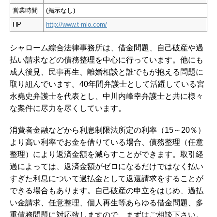
営業時間
(掲示なし)
HP
http://www.t-mlo.com/
シャローム綜合法律事務所は、借金問題、自己破産や過
払い請求などの債務整理を中心に行っています。他にも
成人後見、民事再生、離婚相談と誰でもが抱える問題に
取り組んでいます。40年間弁護士として活躍している宮
永堯史弁護士を代表とし、中川内峰幸弁護士と共に様々
な案件に尽力を尽くしています。
消費者金融などから利息制限法所定の利率（15～20％）
より高い利率でお金を借りている場合、債務整理（任意
整理）により返済金額を減らすことができます。取引経
過によっては、返済金額がゼロになるだけではなく払い
すぎた利息について過払金として返還請求をすることが
できる場合もあります。
自己破産の申立をはじめ、過払
い金請求、任意整理、個人再生等あらゆる借金問題、多
重債務問題に対応致しますので、まずはご相談下さい。