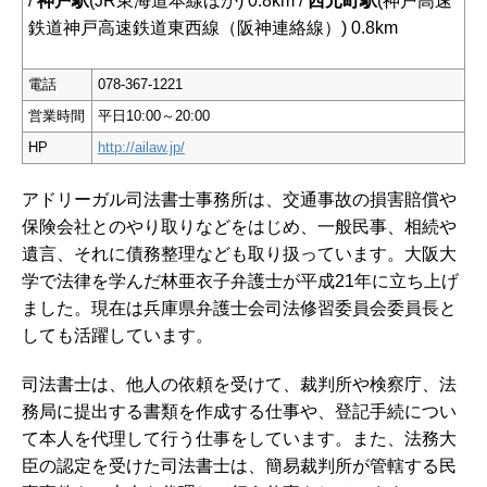
/
神戸駅
(JR東海道本線ほか) 0.8km /
西元町駅
(神戸高速
鉄道神戸高速鉄道東西線（阪神連絡線）) 0.8km
電話
078-367-1221
営業時間
平日10:00～20:00
HP
http://ailaw.jp/
アドリーガル司法書士事務所は、交通事故の損害賠償や
保険会社とのやり取りなどをはじめ、一般民事、相続や
遺言、それに債務整理なども取り扱っています。大阪大
学で法律を学んだ林亜衣子弁護士が平成21年に立ち上げ
ました。現在は兵庫県弁護士会司法修習委員会委員長と
しても活躍しています。
司法書士は、他人の依頼を受けて、裁判所や検察庁、法
務局に提出する書類を作成する仕事や、登記手続につい
て本人を代理して行う仕事をしています。また、法務大
臣の認定を受けた司法書士は、簡易裁判所が管轄する民