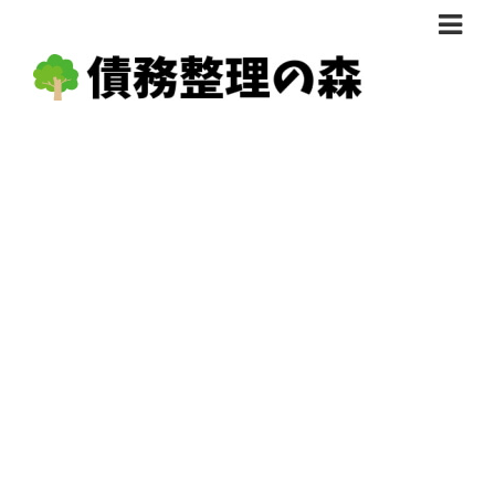
債務整理体験談
おすすめ
料金比較
任意整理料金比較
減額相談
自己破産・個人再生料金比較
専門家の選び方
過払い金料金比較
料金で選ぶ
運営会社情報
分割・後払い可で選ぶ
法律事務所の方へ
着手金無料で選ぶ
匿名借金相談
女性専門で選ぶ
24時間年中無休で選ぶ