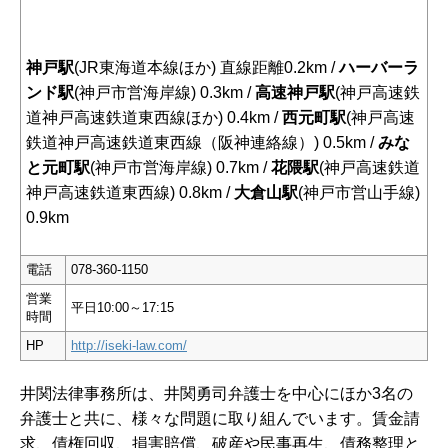
神戸駅
(JR東海道本線ほか) 直線距離0.2km /
ハーバーラ
ンド駅
(神戸市営海岸線) 0.3km /
高速神戸駅
(神戸高速鉄
道神戸高速鉄道東西線ほか) 0.4km /
西元町駅
(神戸高速
鉄道神戸高速鉄道東西線（阪神連絡線）) 0.5km /
みな
と元町駅
(神戸市営海岸線) 0.7km /
花隈駅
(神戸高速鉄道
神戸高速鉄道東西線) 0.8km /
大倉山駅
(神戸市営山手線)
0.9km
電話
078-360-1150
営業
平日10:00～17:15
時間
HP
http://iseki-law.com/
井関法律事務所は、井関勇司弁護士を中心にほか3名の
弁護士と共に、様々な問題に取り組んでいます。賃金請
求、債権回収、損害賠償、破産や民事再生、債務整理と