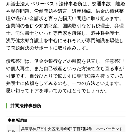
弁護士法人 ベリーベスト法律事務所は、交通事故、離婚
や親権問題、労働問題や遺言、遺産相続、借金の債務整
理や過払い金請求と言った幅広い問題に取り組みます。
企業間の合併や知的財産、国際取引なども税理士、弁理
士、司法書士といった専門家も所属し、酒井将弁護士、
浅野健太郎弁護士を中心にそれぞれが専門知識を駆使し
て問題解決のサポートに取り組みます。
債務整理は、借金や銀行などの融資を見直し、任意整理
や個人再生、また自己破産といった方法で立ち直る事が
可能です。自分ひとりで悩まずに専門知識を持っている
弁護士に依頼をしてみるのも、一つの方法といえます。
思い切ってドアを叩いてみてはどうでしょうか。
井関法律事務所
事務所詳細
兵庫県神戸市中央区東川崎町1丁目7番4号 ハーバーランド
住所