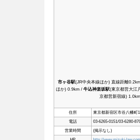
市ヶ谷駅
(JR中央本線ほか) 直線距離0.2km
ほか) 0.9km /
牛込神楽坂駅
(東京都営大江戸線
京都営新宿線) 1.0km
住所
東京都新宿区市谷八幡町1
電話
03-6265-0151/03-6280-87
営業時間
(掲示なし)
HP
http://www.mizuki-law.co