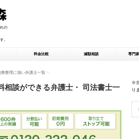
れの
す。
す。
料金比較
減額相談
専門
債務整理に強い弁護士一覧
>
※
料相談ができる弁護士・ 司法書士一
り