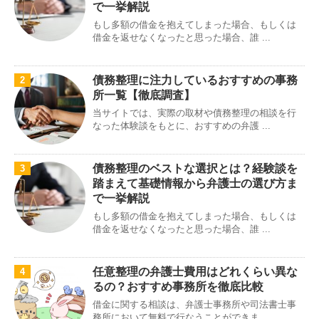
で一挙解説
もし多額の借金を抱えてしまった場合、もしくは
借金を返せなくなったと思った場合、誰 ...
債務整理に注力しているおすすめの事務
2
所一覧【徹底調査】
当サイトでは、実際の取材や債務整理の相談を行
なった体験談をもとに、おすすめの弁護 ...
債務整理のベストな選択とは？経験談を
3
踏まえて基礎情報から弁護士の選び方ま
で一挙解説
もし多額の借金を抱えてしまった場合、もしくは
借金を返せなくなったと思った場合、誰 ...
任意整理の弁護士費用はどれくらい異な
4
るの？おすすめ事務所を徹底比較
借金に関する相談は、弁護士事務所や司法書士事
務所において無料で行なうことができま ...