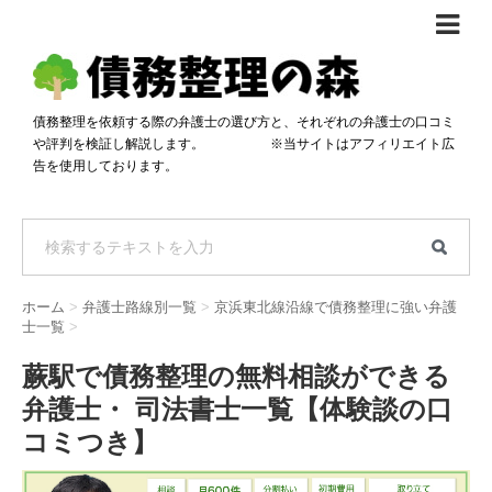
債務整理体験談
おすすめ
債務整理を依頼する際の弁護士の選び方と、それぞれの弁護士の口コミ
や評判を検証し解説します。 ※当サイトはアフィリエイト広
料金比較
告を使用しております。
任意整理料金比較
減額相談
自己破産・個人再生料金比較
専門家の選び方
過払い金料金比較
料金で選ぶ
運営会社情報
ホーム
>
弁護士路線別一覧
>
京浜東北線沿線で債務整理に強い弁護
分割・後払い可で選ぶ
法律事務所の方へ
士一覧
>
着手金無料で選ぶ
匿名借金相談
蕨駅で債務整理の無料相談ができる
弁護士・ 司法書士一覧【体験談の口
女性専門で選ぶ
コミつき】
24時間年中無休で選ぶ