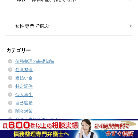
女性専門で選ぶ
カテゴリー
債務整理の基礎知識
任意整理
過払い金
特定調停
個人再生
自己破産
闇金対策
弁護士事務所の口コミ
消費者金融の対応
借金コラム