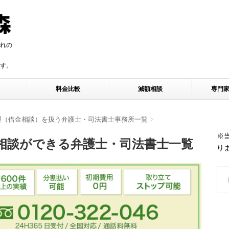
れの
す。
す。
料金比較
減額相談
専門
理（借金相談）を扱う弁護士・司法書士事務所一覧
>
※
相談ができる弁護士・司法書士一覧
り