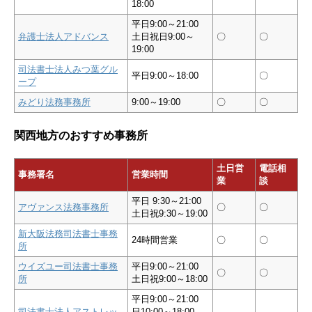
18:00
平日9:00～21:00
弁護士法人アドバンス
土日祝日9:00～
〇
〇
19:00
司法書士法人みつ葉グル
平日9:00～18:00
〇
ープ
みどり法務事務所
9:00～19:00
〇
〇
関西地方のおすすめ事務所
土日営
電話相
事務署名
営業時間
業
談
平日 9:30～21:00
アヴァンス法務事務所
〇
〇
土日祝9:30～19:00
新大阪法務司法書士事務
24時間営業
〇
〇
所
ウイズユー司法書士事務
平日9:00～21:00
〇
〇
所
土日祝9:00～18:00
平日9:00～21:00
司法書士法人アストレッ
日10:00～18:00