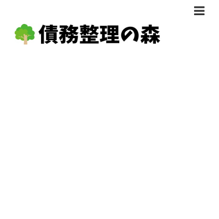
債務整理体験談
おすすめ
料金比較
任意整理料金比較
減額相談
自己破産・個人再生料金比較
専門家の選び方
過払い金料金比較
料金で選ぶ
運営会社情報
分割・後払い可で選ぶ
法律事務所の方へ
着手金無料で選ぶ
匿名借金相談
女性専門で選ぶ
24時間年中無休で選ぶ