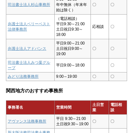
司法書士法人杉山事務所
年中無休（年末年
〇
〇
始は除く）
（電話相談）
弁護士法人ベリーベスト
平日9:30～21:00
応相談
〇
法律事務所
土日祝日9:30～
18:00
平日9:00～21:00
弁護士法人アドバンス
土日祝日9:00～
〇
〇
19:00
司法書士法人みつ葉グル
平日9:00～18:00
〇
ープ
みどり法務事務所
9:00～19:00
〇
〇
関西地方のおすすめ事務所
土日営
電話相
事務署名
営業時間
業
談
平日 9:30～21:00
アヴァンス法務事務所
〇
〇
土日祝9:30～19:00
新大阪法務司法書士事務