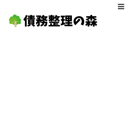
債務整理体験談
おすすめ
料金比較
任意整理料金比較
減額相談
自己破産・個人再生料金比較
専門家の選び方
過払い金料金比較
料金で選ぶ
運営会社情報
分割・後払い可で選ぶ
法律事務所の方へ
着手金無料で選ぶ
匿名借金相談
女性専門で選ぶ
24時間年中無休で選ぶ