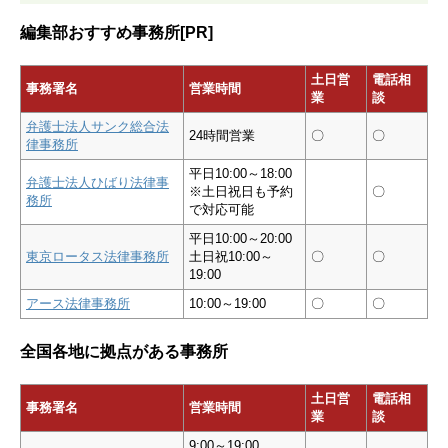
編集部おすすめ事務所[PR]
土日営
電話相
事務署名
営業時間
業
談
弁護士法人サンク総合法
24時間営業
〇
〇
律事務所
平日10:00～18:00
弁護士法人ひばり法律事
※土日祝日も予約
〇
務所
で対応可能
平日10:00～20:00
東京ロータス法律事務所
土日祝10:00～
〇
〇
19:00
アース法律事務所
10:00～19:00
〇
〇
全国各地に拠点がある事務所
土日営
電話相
事務署名
営業時間
業
談
9:00～19:00