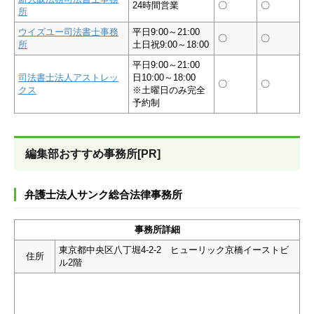
24時間営業
〇
〇
所
ウイズユー司法書士事務
平日9:00～21:00
〇
〇
所
土日祝9:00～18:00
平日9:00～21:00
司法書士法人アストレッ
日10:00～18:00
〇
〇
クス
※土曜日のみ完全
予約制
編集部おすすめ事務所[PR]
弁護士法人サンク総合法律事務所
事務所詳細
東京都中央区八丁堀4-2-2 ヒューリック京橋イーストビ
住所
ル2階