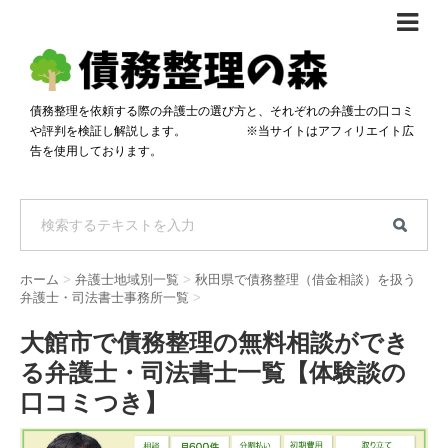
債務整理体験談
おすすめ
債務整理を依頼する際の弁護士の選び方と、それぞれの弁護士の口コミ
や評判を検証し解説します。 ※当サイトはアフィリエイト広
料金比較
告を使用しております。
任意整理料金比較
減額相談
自己破産・個人再生料金比較
専門家の選び方
過払い金料金比較
料金で選ぶ
運営会社情報
ホーム
>
弁護士地域別一覧
>
秋田県で債務整理（借金相談）を扱う
分割・後払い可で選ぶ
法律事務所の方へ
弁護士・司法書士事務所一覧
>
着手金無料で選ぶ
匿名借金相談
大館市で債務整理の無料相談ができ
る弁護士・司法書士一覧【体験談の
女性専門で選ぶ
口コミつき】
24時間年中無休で選ぶ