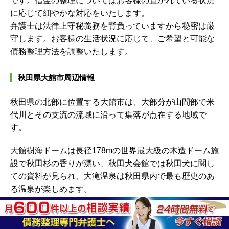
です。借金の整理についてはお客様の置かれている状況
に応じて細やかな対応をいたします。
弁護士は法律上守秘義務を背負っていますから秘密は厳
守します。お客様の生活状況に応じて、ご希望と可能な
債務整理方法を調整いたします。
秋田県大館市周辺情報
秋田県の北部に位置する大館市は、大部分が山間部で米
代川とその支流の流域に沿って集落が点在する地域で
す。
大館樹海ドームは長径178mの世界最大級の木造ドーム施
設で秋田杉の香りが漂い、秋田犬会館では秋田犬に関し
ての資料が見られ、大滝温泉は秋田県内で最も歴史のあ
る温泉が楽しめます。
木造ドーム施設や秋田犬や温泉が楽しめる大館市には、
借金整理の相談に応じてくれる法律事務所がありますの