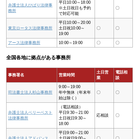
平日10:00～18:00
弁護士法人ひばり法律事
※土日祝日も予約
〇
務所
で対応可能
平日10:00～20:00
東京ロータス法律事務所
土日祝10:00～
〇
〇
19:00
アース法律事務所
10:00～19:00
〇
〇
全国各地に拠点がある事務所
土日営
電話相
事務署名
営業時間
業
談
9:00～19:00
司法書士法人杉山事務所
年中無休（年末年
〇
〇
始は除く）
（電話相談）
弁護士法人ベリーベスト
平日9:30～21:00
応相談
〇
法律事務所
土日祝日9:30～
18:00
平日9:00～21:00
弁護士法人アドバンス
土日祝日9:00～
〇
〇