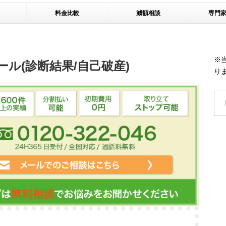
料金比較
減額相談
専門
※
ル(診断結果/自己破産)
り