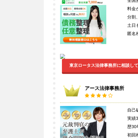
全国
料金
分割
土日
匿名
東京ロータス法律事務所に相談し
アース法律事務所
自己
実績3
歴3
初回