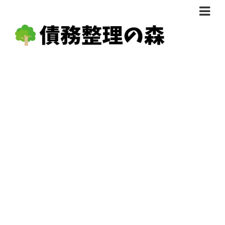
債務整理体験談
おすすめ
料金比較
任意整理料金比較
減額相談
自己破産・個人再生料金比較
専門家の選び方
過払い金料金比較
料金で選ぶ
運営会社情報
分割・後払い可で選ぶ
法律事務所の方へ
着手金無料で選ぶ
匿名借金相談
女性専門で選ぶ
24時間年中無休で選ぶ