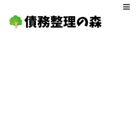
債務整理体験談
おすすめ
料金比較
任意整理料金比較
減額相談
自己破産・個人再生料金比較
専門家の選び方
過払い金料金比較
料金で選ぶ
運営会社情報
分割・後払い可で選ぶ
法律事務所の方へ
着手金無料で選ぶ
匿名借金相談
女性専門で選ぶ
24時間年中無休で選ぶ