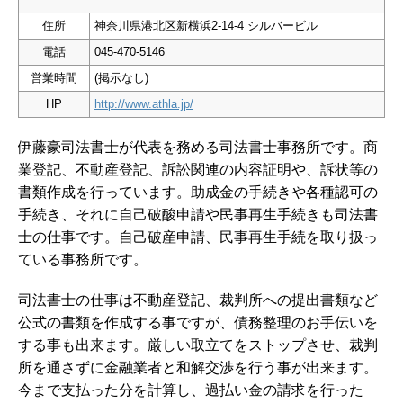
住所
神奈川県港北区新横浜2-14-4 シルバービル
電話
045-470-5146
営業時間
(掲示なし)
HP
http://www.athla.jp/
伊藤豪司法書士が代表を務める司法書士事務所です。商
業登記、不動産登記、訴訟関連の内容証明や、訴状等の
書類作成を行っています。助成金の手続きや各種認可の
手続き、それに自己破酸申請や民事再生手続きも司法書
士の仕事です。自己破産申請、民事再生手続を取り扱っ
ている事務所です。
司法書士の仕事は不動産登記、裁判所への提出書類など
公式の書類を作成する事ですが、債務整理のお手伝いを
する事も出来ます。厳しい取立てをストップさせ、裁判
所を通さずに金融業者と和解交渉を行う事が出来ます。
今まで支払った分を計算し、過払い金の請求を行った