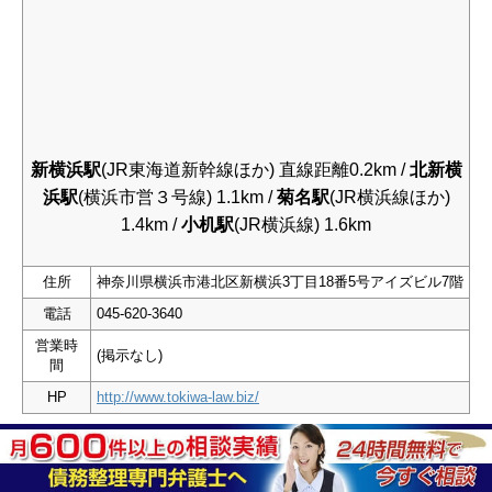
新横浜駅
(JR東海道新幹線ほか) 直線距離0.2km /
北新横
浜駅
(横浜市営３号線) 1.1km /
菊名駅
(JR横浜線ほか)
1.4km /
小机駅
(JR横浜線) 1.6km
住所
神奈川県横浜市港北区新横浜3丁目18番5号アイズビル7階
電話
045-620-3640
営業時
(掲示なし)
間
HP
http://www.tokiwa-law.biz/
横浜国立大学で法律を学び、弁護士となった常盤重雄弁
護士がだいひょうを努める法律事務所です。現在は横浜