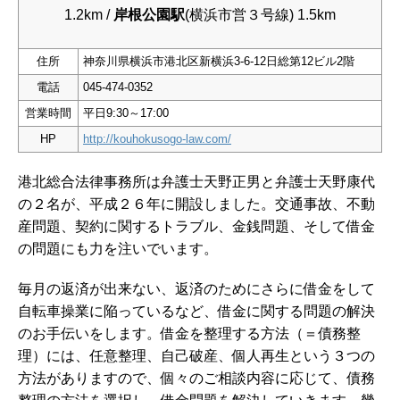
1.2km /
岸根公園駅
(横浜市営３号線) 1.5km
住所
神奈川県横浜市港北区新横浜3-6-12日総第12ビル2階
電話
045-474-0352
営業時間
平日9:30～17:00
HP
http://kouhokusogo-law.com/
港北総合法律事務所は弁護士天野正男と弁護士天野康代
の２名が、平成２６年に開設しました。交通事故、不動
産問題、契約に関するトラブル、金銭問題、そして借金
の問題にも力を注いでいます。
毎月の返済が出来ない、返済のためにさらに借金をして
自転車操業に陥っているなど、借金に関する問題の解決
のお手伝いをします。借金を整理する方法（＝債務整
理）には、任意整理、自己破産、個人再生という３つの
方法がありますので、個々のご相談内容に応じて、債務