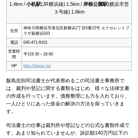
1.4km /
小机駅
(JR横浜線) 1.5km /
岸根公園駅
(横浜市営
３号線) 1.6km
神奈川県横浜市港北区新横浜2丁目5番22号 エクセレントプ
住所
ラザ新横浜503
電話
045-471-8101
営業時
平日8:30～18:00
間
HP
http://iijima-j.jp/
飯島忠則司法書士が代表努めるこの司法書士事務所で
は、裁判や登記に関する書類をはじめ、様々な法律文書
の作成を行っています。債務整理にも力を入れており、
一人ひとりにあった借金の解決の方法を探っていきま
す。
司法書士の仕事は裁判所や登記などの公式な書類作成で
す。あまり知られていませんが、訴訟額140万円以下の