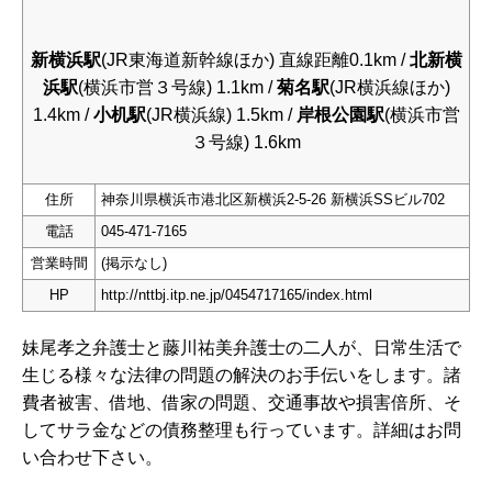
新横浜駅
(JR東海道新幹線ほか) 直線距離0.1km /
北新横
浜駅
(横浜市営３号線) 1.1km /
菊名駅
(JR横浜線ほか)
1.4km /
小机駅
(JR横浜線) 1.5km /
岸根公園駅
(横浜市営
３号線) 1.6km
住所
神奈川県横浜市港北区新横浜2-5-26 新横浜SSビル702
電話
045-471-7165
営業時間
(掲示なし)
HP
http://nttbj.itp.ne.jp/0454717165/index.html
妹尾孝之弁護士と藤川祐美弁護士の二人が、日常生活で
生じる様々な法律の問題の解決のお手伝いをします。諸
費者被害、借地、借家の問題、交通事故や損害倍所、そ
してサラ金などの債務整理も行っています。詳細はお問
い合わせ下さい。