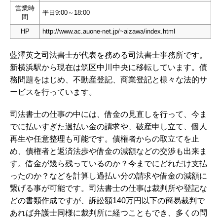
営業時
平日9:00～18:00
間
HP
http://www.ac.auone-net.jp/~aizawa/index.html
藍澤英之司法書士が代表を務める司法書士事務所です。
新横浜駅から現在は筑区中川中央に移転しています。債
務問題をはじめ、不動産登記、商業登記と様々な法的サ
ービスを行っています。
司法書士の仕事の中には、借金の見直しを行って、今ま
でに払いすぎた過払い金の請求や、破産申し立て、個人
再生や任意整理も可能です。債権者からの取立てを止
め、債権者と返済法歩や借金の減額などの交渉も出来ま
す。借金が幾ら残っているのか？今までにどれだけ支払
ったのか？などを計算し過払い分の請求や借金の減額に
繋げる事が可能です。司法書士の仕事は裁判所や登記な
どの書類作成ですが、訴訟額140万円以下の簡易裁判で
あれば弁護士同様に裁判所に経つこともでき、多くの問