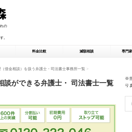
れの
す。
す。
料金比較
減額相談
専門
理（借金相談）を扱う弁護士・司法書士事務所一覧
>
※
相談ができる弁護士・ 司法書士一覧
り