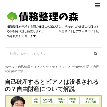
債務整理体験談
おすすめ
債務整理を依頼する際の弁護士の選び方と、それぞれの弁護士の口コミ
や評判を検証し解説します。 ※当サイトはアフィリエイト広
料金比較
告を使用しております。
任意整理料金比較
減額相談
自己破産・個人再生料金比較
専門家の選び方
過払い金料金比較
料金で選ぶ
運営会社情報
ホーム
>
自己破産とは？メリットデメリットとその後の生活
>
自己
分割・後払い可で選ぶ
法律事務所の方へ
破産後の生活
>
着手金無料で選ぶ
匿名借金相談
自己破産するとピアノは没収される
の？自由財産について解説
女性専門で選ぶ
24時間年中無休で選ぶ