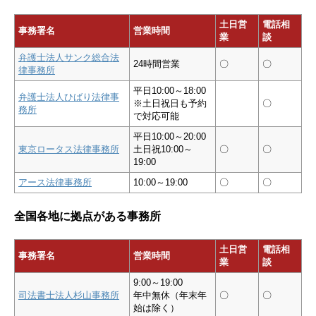
土日営
電話相
事務署名
営業時間
業
談
弁護士法人サンク総合法
24時間営業
〇
〇
律事務所
平日10:00～18:00
弁護士法人ひばり法律事
※土日祝日も予約
〇
務所
で対応可能
平日10:00～20:00
東京ロータス法律事務所
土日祝10:00～
〇
〇
19:00
アース法律事務所
10:00～19:00
〇
〇
全国各地に拠点がある事務所
土日営
電話相
事務署名
営業時間
業
談
9:00～19:00
司法書士法人杉山事務所
年中無休（年末年
〇
〇
始は除く）