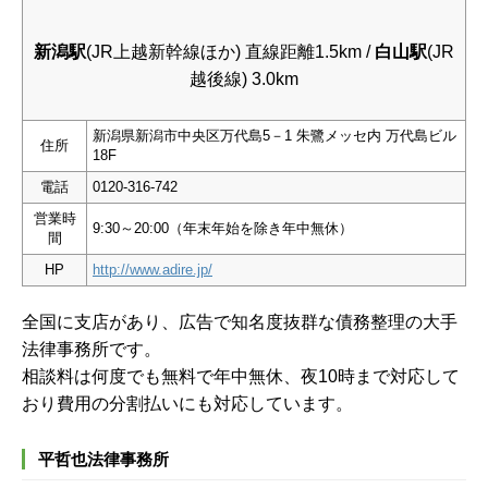
新潟駅
(JR上越新幹線ほか) 直線距離1.5km /
白山駅
(JR
越後線) 3.0km
新潟県新潟市中央区万代島5－1 朱鷺メッセ内 万代島ビル
住所
18F
電話
0120-316-742
営業時
9:30～20:00（年末年始を除き年中無休）
間
HP
http://www.adire.jp/
全国に支店があり、広告で知名度抜群な債務整理の大手
法律事務所です。
相談料は何度でも無料で年中無休、夜10時まで対応して
おり費用の分割払いにも対応しています。
平哲也法律事務所