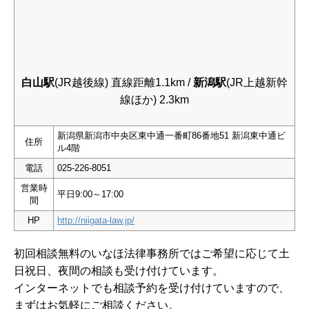
白山駅
(JR越後線) 直線距離1.1km /
新潟駅
(JR上越新幹
線ほか) 2.3km
新潟県新潟市中央区東中通一番町86番地51 新潟東中通ビ
住所
ル4階
電話
025-226-8051
営業時
平日9:00～17:00
間
HP
http://niigata-law.jp/
初回相談無料のいなほ法律事務所ではご希望に応じて土
日祝日、夜間の相談も受け付けています。
インターネットでも相談予約を受け付けていますので、
まずはお気軽にご相談ください。