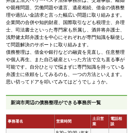
弁護士法人ベリーベスト法律事務所は、交通事故、離婚
や親権問題、労働問題や遺言、遺産相続、借金の債務整
理や過払い金請求と言った幅広い問題に取り組みます。
企業間の合併や知的財産、国際取引なども税理士、弁理
士、司法書士といった専門家も所属し、酒井将弁護士、
浅野健太郎弁護士を中心にそれぞれが専門知識を駆使し
て問題解決のサポートに取り組みます。
債務整理は、借金や銀行などの融資を見直し、任意整理
や個人再生、また自己破産といった方法で立ち直る事が
可能です。自分ひとりで悩まずに専門知識を持っている
弁護士に依頼をしてみるのも、一つの方法といえます。
思い切ってドアを叩いてみてはどうでしょうか。
新潟市周辺の債務整理ができる事務所一覧
土日営
電話相
事務署名
営業時間
業
談
9:30～20:00（年末