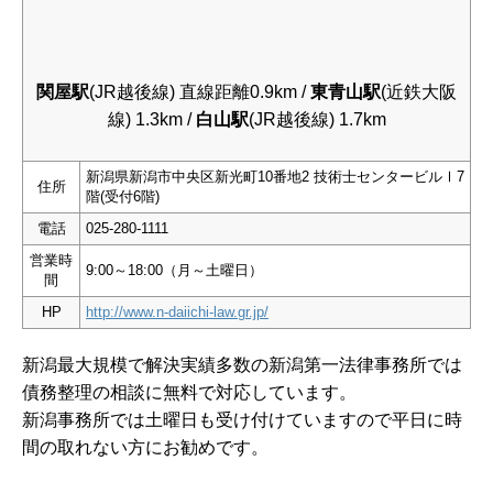
関屋駅
(JR越後線) 直線距離0.9km /
東青山駅
(近鉄大阪
線) 1.3km /
白山駅
(JR越後線) 1.7km
新潟県新潟市中央区新光町10番地2 技術士センタービルⅠ7
住所
階(受付6階)
電話
025-280-1111
営業時
9:00～18:00（月～土曜日）
間
HP
http://www.n-daiichi-law.gr.jp/
新潟最大規模で解決実績多数の新潟第一法律事務所では
債務整理の相談に無料で対応しています。
新潟事務所では土曜日も受け付けていますので平日に時
間の取れない方にお勧めです。