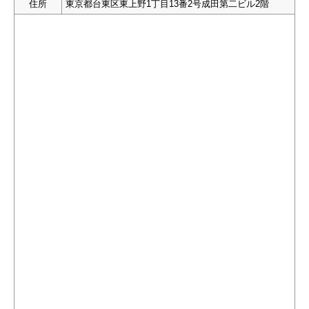
住所
東京都台東区東上野1丁目13番2号成田第二ビル2階