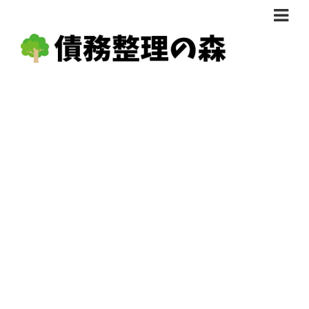
債務整理体験談
おすすめ
料金比較
任意整理料金比較
減額相談
自己破産・個人再生料金比較
専門家の選び方
過払い金料金比較
料金で選ぶ
運営会社情報
分割・後払い可で選ぶ
法律事務所の方へ
着手金無料で選ぶ
匿名借金相談
女性専門で選ぶ
24時間年中無休で選ぶ