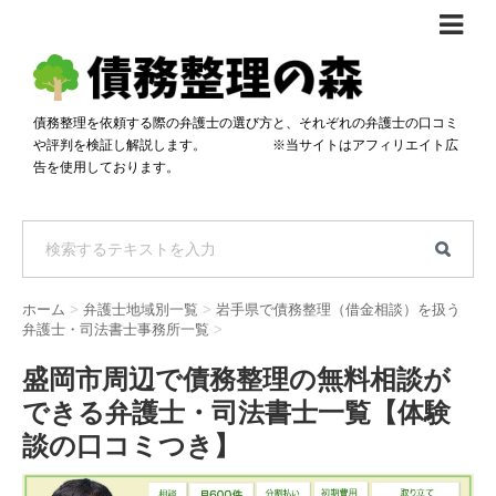
債務整理体験談
おすすめ
債務整理を依頼する際の弁護士の選び方と、それぞれの弁護士の口コミ
や評判を検証し解説します。 ※当サイトはアフィリエイト広
料金比較
告を使用しております。
任意整理料金比較
減額相談
自己破産・個人再生料金比較
専門家の選び方
過払い金料金比較
料金で選ぶ
運営会社情報
ホーム
>
弁護士地域別一覧
>
岩手県で債務整理（借金相談）を扱う
分割・後払い可で選ぶ
法律事務所の方へ
弁護士・司法書士事務所一覧
>
着手金無料で選ぶ
匿名借金相談
盛岡市周辺で債務整理の無料相談が
できる弁護士・司法書士一覧【体験
女性専門で選ぶ
談の口コミつき】
24時間年中無休で選ぶ