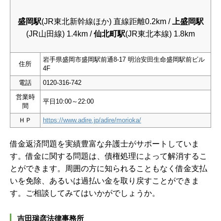
盛岡駅
(JR東北新幹線ほか) 直線距離0.2km /
上盛岡駅
(JR山田線) 1.4km /
仙北町駅
(JR東北本線) 1.8km
岩手県盛岡市盛岡駅前通8-17 明治安田生命盛岡駅前ビル
住所
4F
電話
0120-316-742
営業時
平日10:00～22:00
間
ＨＰ
https://www.adire.jp/adire/morioka/
借金返済問題を実績豊富な弁護士がサポートしていま
す。借金に関する問題は、債権処理によって解消するこ
とができます。周囲の方に知られることもなく借金支払
いを免除、あるいは過払い金を取り戻すことができま
す。ご相談してみてはいかがでしょうか。
吉田瑞彦法律事務所