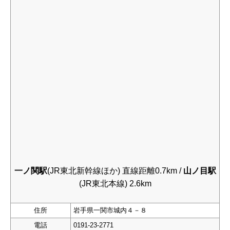
一ノ関駅
(JR東北新幹線ほか) 直線距離0.7km /
山ノ目駅
(JR東北本線) 2.6km
住所
岩手県一関市城内４－８
電話
0191-23-2771