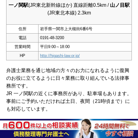
一ノ関駅
(JR東北新幹線ほか) 直線距離0.5km /
山ノ目駅
(JR東北本線) 2.3km
住所
岩手県一関市上大槻街6番6号
電話
0191-48-3200
営業時間
平日9:00～18:00
HP
http://higashi-law.or.jp/
弁護士業務を通じ地域の方々のお力になれるように復興
のお役に立てるように日々業務に取り組んでいる法律事
務所です。
JR 一ノ関駅の近くに事務所があり、駐車場もあります。
事前にご予約いただければ土日、夜間（21時頃まで）に
も対応しています。
岩手県一関市周辺情報