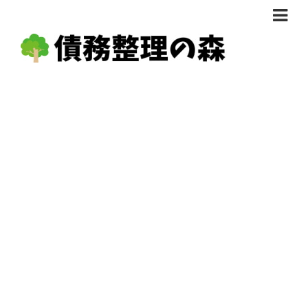
債務整理体験談
おすすめ
料金比較
任意整理料金比較
減額相談
自己破産・個人再生料金比較
専門家の選び方
過払い金料金比較
料金で選ぶ
運営会社情報
分割・後払い可で選ぶ
法律事務所の方へ
着手金無料で選ぶ
匿名借金相談
女性専門で選ぶ
24時間年中無休で選ぶ