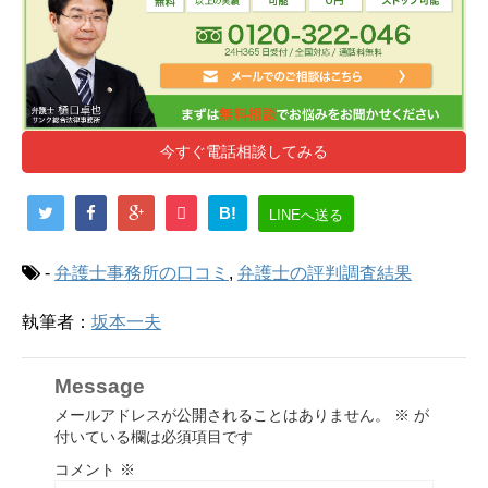
今すぐ電話相談してみる
B!
LINEへ送る
-
弁護士事務所の口コミ
,
弁護士の評判調査結果
執筆者：
坂本一夫
Message
メールアドレスが公開されることはありません。
※
が
付いている欄は必須項目です
コメント
※