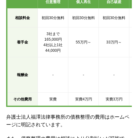
任意整理
個人再生
自己破産
初
相談料金
初回30分無料
初回30分無料
初回30分無料
3社まで
165,000円
着手金
55万円～
33万円～
4社以上1社
44,000円
報酬金
-
-
-
訴
その他費用
実費
実費4万円
実費3万円
弁護士法人福澤法律事務所の債務整理の費用はホームペ
ージに明記されています。