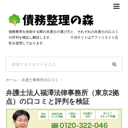
債務整理体験談
おすすめ
債務整理を依頼する際の弁護士の選び方と、それぞれの弁護士の口コミ
や評判を検証し解説します。 ※当サイトはアフィリエイト広
料金比較
告を使用しております。
任意整理料金比較
減額相談
自己破産・個人再生料金比較
専門家の選び方
過払い金料金比較
料金で選ぶ
運営会社情報
ホーム
>
弁護士事務所の口コミ
>
分割・後払い可で選ぶ
法律事務所の方へ
弁護士法人福澤法律事務所（東京2拠
着手金無料で選ぶ
匿名借金相談
点）の口コミと評判を検証
女性専門で選ぶ
24時間年中無休で選ぶ