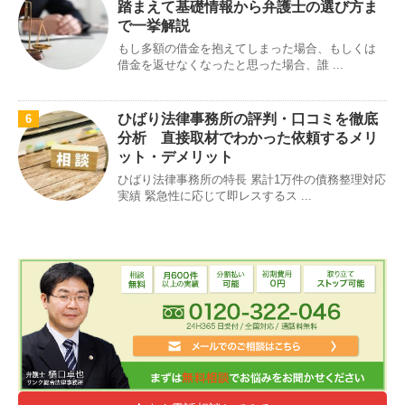
踏まえて基礎情報から弁護士の選び方ま
で一挙解説
もし多額の借金を抱えてしまった場合、もしくは
借金を返せなくなったと思った場合、誰 ...
ひばり法律事務所の評判・口コミを徹底
6
分析 直接取材でわかった依頼するメリ
ット・デメリット
ひばり法律事務所の特長 累計1万件の債務整理対応
実績 緊急性に応じて即レスするス ...