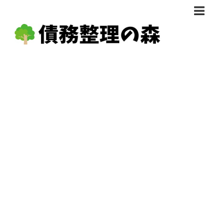
債務整理体験談
おすすめ
料金比較
任意整理料金比較
減額相談
自己破産・個人再生料金比較
専門家の選び方
過払い金料金比較
料金で選ぶ
運営会社情報
分割・後払い可で選ぶ
法律事務所の方へ
着手金無料で選ぶ
匿名借金相談
女性専門で選ぶ
24時間年中無休で選ぶ