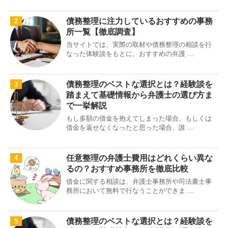
債務整理に注力しているおすすめの事務
2
所一覧【徹底調査】
当サイトでは、実際の取材や債務整理の相談を行
なった体験談をもとに、おすすめの弁護 ...
債務整理のベストな選択とは？経験談を
3
踏まえて基礎情報から弁護士の選び方ま
で一挙解説
もし多額の借金を抱えてしまった場合、もしくは
借金を返せなくなったと思った場合、誰 ...
任意整理の弁護士費用はどれくらい異な
4
るの？おすすめ事務所を徹底比較
借金に関する相談は、弁護士事務所や司法書士事
務所において無料で行なうことができま ...
債務整理のベストな選択とは？経験談を
5