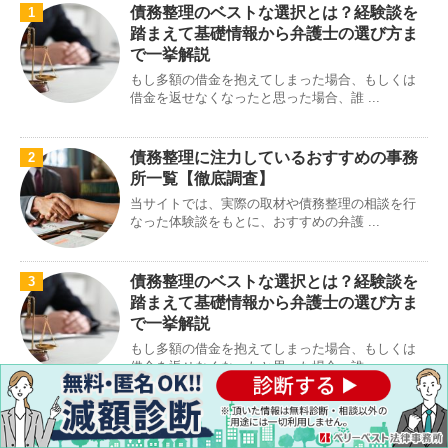
債務整理のベストな選択とは？経験談を
1
踏まえて基礎情報から弁護士の選び方ま
で一挙解説
もし多額の借金を抱えてしまった場合、もしくは
借金を返せなくなったと思った場合、誰 ...
債務整理に注力しているおすすめの事務
2
所一覧【徹底調査】
当サイトでは、実際の取材や債務整理の相談を行
なった体験談をもとに、おすすめの弁護 ...
債務整理のベストな選択とは？経験談を
3
踏まえて基礎情報から弁護士の選び方ま
で一挙解説
もし多額の借金を抱えてしまった場合、もしくは
借金を返せなくなったと思った場合、誰 ...
任意整理の弁護士費用はどれくらい異な
4
るの？おすすめ事務所を徹底比較