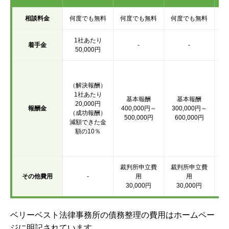
相談料金
何度でも無料
何度でも無料
何度でも無料
何
1社あたり
着手金
-
-
50,000円
（
（解決報酬）
1社あたり
基本報酬
基本報酬
（
20,000円
報酬金
400,000円～
300,000円～
取
（成功報酬）
500,000円
600,000円
減額できた金
額の10％
（
場
裁判所申立費
裁判所申立費
その他費用
-
用
用
30,000円
30,000円
ベリーベスト法律事務所の債務整理の費用はホームペー
ジに明記されています。