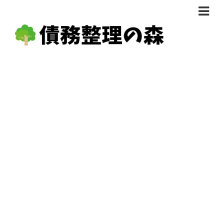
債務整理体験談
おすすめ
料金比較
任意整理料金比較
減額相談
自己破産・個人再生料金比較
専門家の選び方
過払い金料金比較
料金で選ぶ
運営会社情報
分割・後払い可で選ぶ
法律事務所の方へ
着手金無料で選ぶ
匿名借金相談
女性専門で選ぶ
24時間年中無休で選ぶ