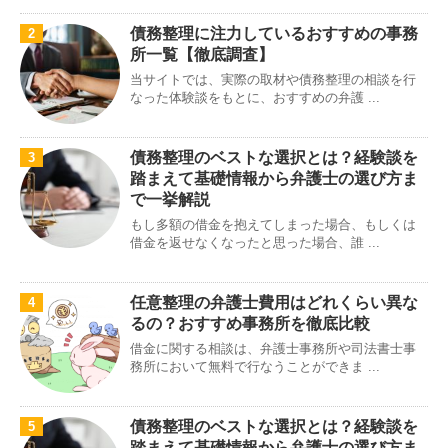
債務整理に注力しているおすすめの事務
2
所一覧【徹底調査】
当サイトでは、実際の取材や債務整理の相談を行
なった体験談をもとに、おすすめの弁護 ...
債務整理のベストな選択とは？経験談を
3
踏まえて基礎情報から弁護士の選び方ま
で一挙解説
もし多額の借金を抱えてしまった場合、もしくは
借金を返せなくなったと思った場合、誰 ...
任意整理の弁護士費用はどれくらい異な
4
るの？おすすめ事務所を徹底比較
借金に関する相談は、弁護士事務所や司法書士事
務所において無料で行なうことができま ...
債務整理のベストな選択とは？経験談を
5
踏まえて基礎情報から弁護士の選び方ま