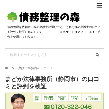
債務整理体験談
おすすめ
債務整理を依頼する際の弁護士の選び方と、それぞれの弁護士の口コミ
や評判を検証し解説します。 ※当サイトはアフィリエイト広
料金比較
告を使用しております。
任意整理料金比較
減額相談
自己破産・個人再生料金比較
専門家の選び方
過払い金料金比較
料金で選ぶ
運営会社情報
ホーム
>
弁護士事務所の口コミ
>
分割・後払い可で選ぶ
法律事務所の方へ
まどか法律事務所（静岡市）の口コ
着手金無料で選ぶ
匿名借金相談
ミと評判を検証
女性専門で選ぶ
24時間年中無休で選ぶ