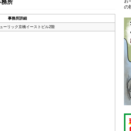
お
事務所
の
事務所詳細
 ヒューリック京橋イーストビル2階