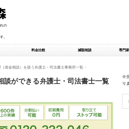
れの
す。
す。
料金比較
減額相談
専門
理（借金相談）を扱う弁護士・司法書士事務所一覧
>
※
相談ができる弁護士・司法書士一覧
り