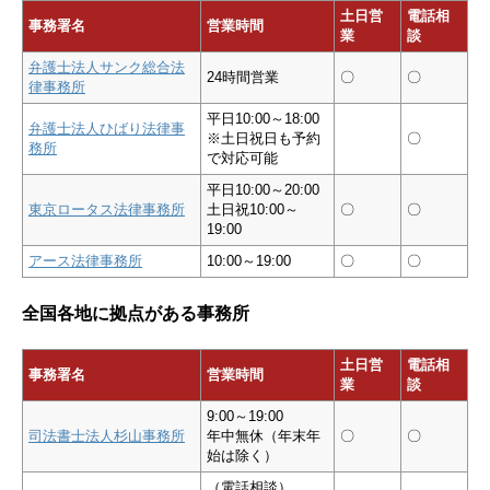
土日営
電話相
事務署名
営業時間
業
談
弁護士法人サンク総合法
24時間営業
〇
〇
律事務所
平日10:00～18:00
弁護士法人ひばり法律事
※土日祝日も予約
〇
務所
で対応可能
平日10:00～20:00
東京ロータス法律事務所
土日祝10:00～
〇
〇
19:00
アース法律事務所
10:00～19:00
〇
〇
全国各地に拠点がある事務所
土日営
電話相
事務署名
営業時間
業
談
9:00～19:00
司法書士法人杉山事務所
年中無休（年末年
〇
〇
始は除く）
（電話相談）