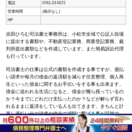
電話
0761-23-5572
営業時間
(掲示なし)
HP
吉田ひろむ司法書士事務所は、小松市全域で公証人役場
に提出する書類や、不動産登記業務、商業登記業務、裁
判所提出書類などを作成しています。また簡易訴訟代理
も行っています。
司法書士の仕事は公式の書類を作成する事ですが、過払
い請求や毎月の借金の返済額を減らす任意整理、個人再
生といった借金に関するお手伝いをする事も出来ます。
借金に追われる生活になると、
借金が幾ら残っているの
か？今までにどれだけ支払ったのか？などが解らず言わ
れるままに返済をしている人も出てきます。きちんと計
算し過払い分の請求や借金の減額に繋げる事が可能で
す。