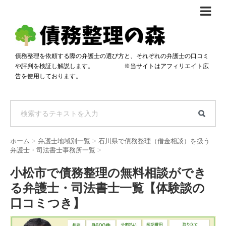
債務整理体験談
おすすめ
債務整理を依頼する際の弁護士の選び方と、それぞれの弁護士の口コミ
や評判を検証し解説します。 ※当サイトはアフィリエイト広
料金比較
告を使用しております。
任意整理料金比較
減額相談
自己破産・個人再生料金比較
専門家の選び方
過払い金料金比較
料金で選ぶ
運営会社情報
ホーム
>
弁護士地域別一覧
>
石川県で債務整理（借金相談）を扱う
分割・後払い可で選ぶ
法律事務所の方へ
弁護士・司法書士事務所一覧
>
着手金無料で選ぶ
匿名借金相談
小松市で債務整理の無料相談ができ
る弁護士・司法書士一覧【体験談の
女性専門で選ぶ
口コミつき】
24時間年中無休で選ぶ