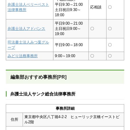
弁護士法人ベリーベスト
平日9:30～21:00
応相談
〇
法律事務所
土日祝日9:30～
18:00
平日9:00～21:00
弁護士法人アドバンス
土日祝日9:00～
〇
〇
19:00
司法書士法人みつ葉グル
平日9:00～18:00
〇
ープ
みどり法務事務所
9:00～19:00
〇
〇
編集部おすすめ事務所[PR]
弁護士法人サンク総合法律事務所
事務所詳細
東京都中央区八丁堀4-2-2 ヒューリック京橋イーストビ
住所
ル2階