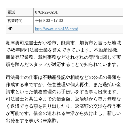
電話
0761-22-8231
営業時間
平日9:00～17:30
HP
http://www.ushio136.com/
潮津勇司法書士が小松市、能美市、加賀市と言った地域
で45年間司法書士業を営んできています。不動産投機、
商業登記業務、裁判事務などそれぞれの専門に関して実
績を踏んだスタッフが対応することで知られています。
司法書士の仕事は不動産登記や相続などの公式の書類を
作成する事ですが、任意整理や個人再生、また過払い金
請求といった債務整理のお手伝いをする事も出来ます。
司法書士と共に今までの借金額、返済額から毎月無理な
く返済できる額を割り出したり、返済額の交渉を行う事
が可能です。借金の追われる生活から抜け出し、新しい
出発をする事が出来案酢。