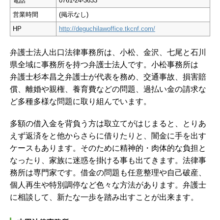
電話
0761-24-3633
営業時間
(掲示なし)
HP
http://deguchilawoffice.tkcnf.com/
弁護士法人出口法律事務所は、小松、金沢、七尾と石川
県全域に事務所を持つ弁護士法人です。小松事務所は
弁護士杉本昌之弁護士が代表を務め、交通事故、損害賠
償、離婚や親権、養育費などの問題、過払い金の請求な
ど多種多様な問題に取り組んでいます。
多額の借入金を背負う方は取立てがはじまると、とりあ
えず返済をと他からさらに借りたりと、闇金に手を出す
ケースもあります。そのために精神的・肉体的な負担と
なったり、家族に迷惑を掛ける事も出てきます。法律事
務所は専門家です。借金の問題も任意整理や自己破産、
個人再生や特別調停など色々な方法があります。弁護士
に相談して、新たな一歩を踏み出すことが出来ます。