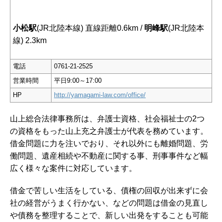
小松駅
(JR北陸本線) 直線距離0.6km /
明峰駅
(JR北陸本
線) 2.3km
電話
0761-21-2525
営業時間
平日9:00～17:00
HP
http://yamagami-law.com/office/
山上総合法律事務所は、弁護士資格、社会福祉士の2つ
の資格をもった山上充之弁護士が代表を務めています。
借金問題に力を注いでおり、それ以外にも離婚問題、労
働問題、遺産相続や不動産に関する事、刑事事件など幅
広く様々な案件に対応しています。
借金で苦しい生活をしている、債権の回収が出来ずに会
社の経営がうまく行かない、などの問題は借金の見直し
や債務を整理することで、新しい出発をすることも可能