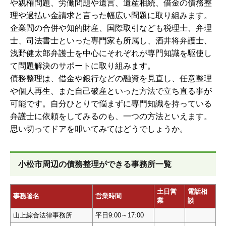
や親権問題、労働問題や遺言、遺産相続、借金の債務整
理や過払い金請求と言った幅広い問題に取り組みます。
企業間の合併や知的財産、国際取引なども税理士、弁理
士、司法書士といった専門家も所属し、酒井将弁護士、
浅野健太郎弁護士を中心にそれぞれが専門知識を駆使し
て問題解決のサポートに取り組みます。
債務整理は、借金や銀行などの融資を見直し、任意整理
や個人再生、また自己破産といった方法で立ち直る事が
可能です。自分ひとりで悩まずに専門知識を持っている
弁護士に依頼をしてみるのも、一つの方法といえます。
思い切ってドアを叩いてみてはどうでしょうか。
小松市周辺の債務整理ができる事務所一覧
土日営
電話相
事務署名
営業時間
業
談
山上綜合法律事務所
平日9:00～17:00