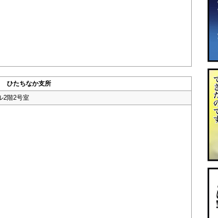
ひたちなか支所
ル2階2号室