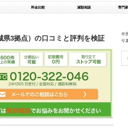
料金比較
減額相談
専門
※
城県3拠点）の口コミと評判を検証
り