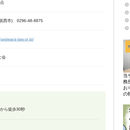
拠点
西市) 0296-48-8875
hagiwara-law.or.jp/
士会
当
務
お
の
口から徒歩30秒