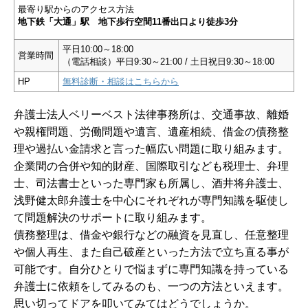
最寄り駅からのアクセス方法
地下鉄「大通」駅 地下歩行空間11番出口より徒歩3分
平日10:00～18:00
営業時間
（電話相談）平日9:30～21:00 / 土日祝日9:30～18:00
HP
無料診断・相談はこちらから
弁護士法人ベリーベスト法律事務所は、交通事故、離婚
や親権問題、労働問題や遺言、遺産相続、借金の債務整
理や過払い金請求と言った幅広い問題に取り組みます。
企業間の合併や知的財産、国際取引なども税理士、弁理
士、司法書士といった専門家も所属し、酒井将弁護士、
浅野健太郎弁護士を中心にそれぞれが専門知識を駆使し
て問題解決のサポートに取り組みます。
債務整理は、借金や銀行などの融資を見直し、任意整理
や個人再生、また自己破産といった方法で立ち直る事が
可能です。自分ひとりで悩まずに専門知識を持っている
弁護士に依頼をしてみるのも、一つの方法といえます。
思い切ってドアを叩いてみてはどうでしょうか。