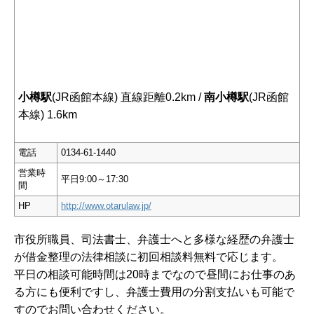
小樽駅
(JR函館本線) 直線距離0.2km /
南小樽駅
(JR函館
本線) 1.6km
電話
0134-61-1440
営業時
平日9:00～17:30
間
HP
http://www.otarulaw.jp/
市役所職員、司法書士、弁護士へと多様な経歴の弁護士
が借金整理の法律相談に初回相談料無料で応じます。
平日の相談可能時間は20時までなので昼間にお仕事のあ
る方にも便利ですし、弁護士費用の分割支払いも可能で
すのでお問い合わせください。