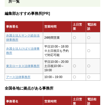
所一覧
編集部おすすめ事務所[PR]
土日営
電話相
事務署名
営業時間
業
談
弁護士法人サンク総合法
24時間営業
〇
〇
律事務所
平日10:00～18:00
弁護士法人ひばり法律事
※土日祝日も予約
〇
務所
で対応可能
平日10:00～20:00
東京ロータス法律事務所
土日祝10:00～
〇
〇
19:00
アース法律事務所
10:00～19:00
〇
〇
全国各地に拠点がある事務所
土日営
電話相
事務署名
営業時間
業
談