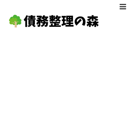
債務整理体験談
おすすめ
料金比較
任意整理料金比較
減額相談
自己破産・個人再生料金比較
専門家の選び方
過払い金料金比較
料金で選ぶ
運営会社情報
分割・後払い可で選ぶ
法律事務所の方へ
着手金無料で選ぶ
匿名借金相談
女性専門で選ぶ
24時間年中無休で選ぶ