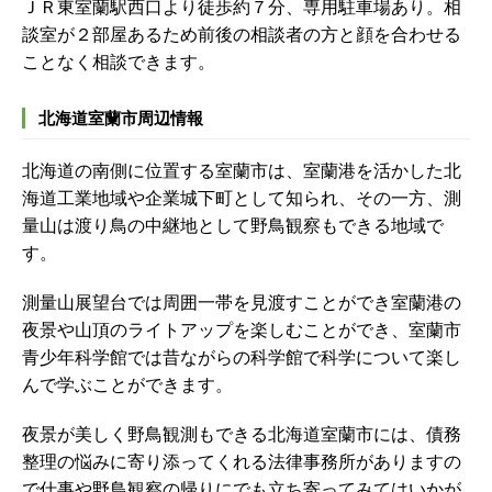
ＪＲ東室蘭駅西口より徒歩約７分、専用駐車場あり。相
談室が２部屋あるため前後の相談者の方と顔を合わせる
ことなく相談できます。
北海道室蘭市周辺情報
北海道の南側に位置する室蘭市は、室蘭港を活かした北
海道工業地域や企業城下町として知られ、その一方、測
量山は渡り鳥の中継地として野鳥観察もできる地域で
す。
測量山展望台では周囲一帯を見渡すことができ室蘭港の
夜景や山頂のライトアップを楽しむことができ、室蘭市
青少年科学館では昔ながらの科学館で科学について楽し
んで学ぶことができます。
夜景が美しく野鳥観測もできる北海道室蘭市には、債務
整理の悩みに寄り添ってくれる法律事務所がありますの
で仕事や野鳥観察の帰りにでも立ち寄ってみてはいかが