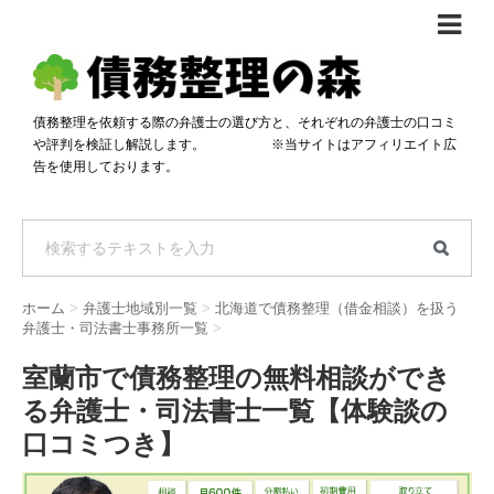
債務整理体験談
おすすめ
債務整理を依頼する際の弁護士の選び方と、それぞれの弁護士の口コミ
や評判を検証し解説します。 ※当サイトはアフィリエイト広
料金比較
告を使用しております。
任意整理料金比較
減額相談
自己破産・個人再生料金比較
専門家の選び方
過払い金料金比較
料金で選ぶ
運営会社情報
ホーム
>
弁護士地域別一覧
>
北海道で債務整理（借金相談）を扱う
分割・後払い可で選ぶ
法律事務所の方へ
弁護士・司法書士事務所一覧
>
着手金無料で選ぶ
匿名借金相談
室蘭市で債務整理の無料相談ができ
る弁護士・司法書士一覧【体験談の
女性専門で選ぶ
口コミつき】
24時間年中無休で選ぶ