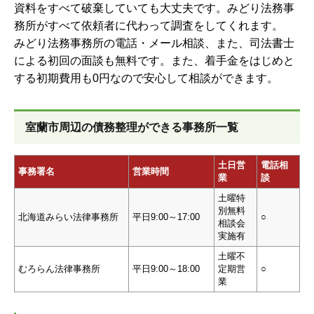
資料をすべて破棄していても大丈夫です。みどり法務事
務所がすべて依頼者に代わって調査をしてくれます。
みどり法務事務所の電話・メール相談、また、司法書士
による初回の面談も無料です。また、着手金をはじめと
する初期費用も0円なので安心して相談ができます。
室蘭市周辺の債務整理ができる事務所一覧
土日営
電話相
事務署名
営業時間
業
談
土曜特
別無料
北海道みらい法律事務所
平日9:00～17:00
○
相談会
実施有
土曜不
むろらん法律事務所
平日9:00～18:00
定期営
○
業