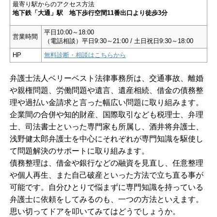
最寄り駅からのアクセス方法
地下鉄「大通」駅 地下歩行空間11番出口より徒歩3分
平日10:00～18:00
営業時間
（電話相談）平日9:30～21:00 / 土日祝日9:30～18:00
HP
無料診断・相談はこちらから
弁護士法人ベリーベスト法律事務所は、交通事故、離婚
や親権問題、労働問題や遺言、遺産相続、借金の債務整
理や過払い金請求と言った幅広い問題に取り組みます。
企業間の合併や知的財産、国際取引なども税理士、弁理
士、司法書士といった専門家も所属し、酒井将弁護士、
浅野健太郎弁護士を中心にそれぞれが専門知識を駆使し
て問題解決のサポートに取り組みます。
債務整理は、借金や銀行などの融資を見直し、任意整理
や個人再生、また自己破産といった方法で立ち直る事が
可能です。自分ひとりで悩まずに専門知識を持っている
弁護士に依頼をしてみるのも、一つの方法といえます。
思い切ってドアを叩いてみてはどうでしょうか。