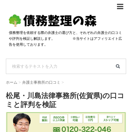
債務整理体験談
おすすめ
債務整理を依頼する際の弁護士の選び方と、それぞれの弁護士の口コミ
や評判を検証し解説します。 ※当サイトはアフィリエイト広
料金比較
告を使用しております。
任意整理料金比較
減額相談
自己破産・個人再生料金比較
専門家の選び方
過払い金料金比較
料金で選ぶ
運営会社情報
ホーム
>
弁護士事務所の口コミ
>
分割・後払い可で選ぶ
法律事務所の方へ
松尾・川島法律事務所(佐賀県)の口コ
着手金無料で選ぶ
匿名借金相談
ミと評判を検証
女性専門で選ぶ
24時間年中無休で選ぶ