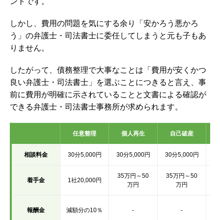
ントです。
しかし、費用の問題を気にする余り「安かろう悪かろ
う」の弁護士・司法書士に委任してしまうと元も子もあ
りません。
したがって、債務整理で大事なことは「費用が安くかつ
良い弁護士・司法書士」を選ぶことにつきると言え、事
前に費用が明確に示されていることと文書による確認が
できる弁護士・司法書士事務所が求められます。
任意整理
個人再生
自己破産
相談料金
30分5,000円
30分5,000円
30分5,000円
3
35万円～50
35万円～50
着手金
1社20,000円
回
万円
万円
報酬金
減額分の10％
-
-