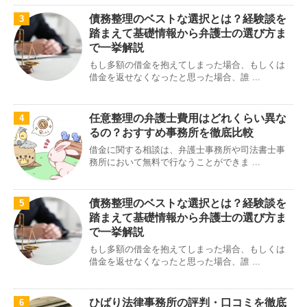
債務整理のベストな選択とは？経験談を
3
踏まえて基礎情報から弁護士の選び方ま
で一挙解説
もし多額の借金を抱えてしまった場合、もしくは
借金を返せなくなったと思った場合、誰 ...
任意整理の弁護士費用はどれくらい異な
4
るの？おすすめ事務所を徹底比較
借金に関する相談は、弁護士事務所や司法書士事
務所において無料で行なうことができま ...
債務整理のベストな選択とは？経験談を
5
踏まえて基礎情報から弁護士の選び方ま
で一挙解説
もし多額の借金を抱えてしまった場合、もしくは
借金を返せなくなったと思った場合、誰 ...
ひばり法律事務所の評判・口コミを徹底
6