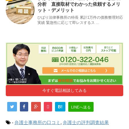
分析 直接取材でわかった依頼するメリ
ット・デメリット
ひばり法律事務所の特長 累計1万件の債務整理対応
実績 緊急性に応じて即レスするス ...
今すぐ電話相談してみる
B!
LINEへ送る
-
弁護士事務所の口コミ
,
弁護士の評判調査結果