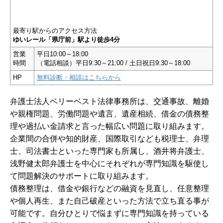
最寄り駅からのアクセス方法
ゆいレール「県庁前」駅より徒歩4分
営業
平日10:00～18:00
時間
（電話相談）平日9:30～21:00 / 土日祝日9:30～18:00
HP
無料診断・相談はこちらから
弁護士法人ベリーベスト法律事務所は、交通事故、離婚
や親権問題、労働問題や遺言、遺産相続、借金の債務整
理や過払い金請求と言った幅広い問題に取り組みます。
企業間の合併や知的財産、国際取引なども税理士、弁理
士、司法書士といった専門家も所属し、酒井将弁護士、
浅野健太郎弁護士を中心にそれぞれが専門知識を駆使し
て問題解決のサポートに取り組みます。
債務整理は、借金や銀行などの融資を見直し、任意整理
や個人再生、また自己破産といった方法で立ち直る事が
可能です。自分ひとりで悩まずに専門知識を持っている