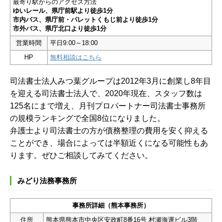
最寄り駅からのアクセス方法
ゆいレール、県庁前駅より徒歩1分
市内バス、県庁前・パレットくもじ前より徒歩1分
市外バス、県庁北口より徒歩1分
営業時間
平日9:00～18:00
HP
無料相談はこちら
司法書士法人みつ葉グループは2012年3月に創業し8年目
を迎える司法書士法人で、2020年現在、スタッフ数は
125名にまで増え、月刊プロパートナー司法書士事務所
の規模ランキングで全国8位になりました。
弁護士より司法書士の方が債務整理の費用を安く抑える
ことができ、場合によっては半額近くになる可能性もあ
ります。ぜひご相談してみてください。
みどり法務事務所
事務所詳細（熊本事務所）
住所
熊本県熊本市中央区安政町8番16号 村瀬海運ビル3階