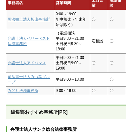
土日営
電話相
事務署名
営業時間
業
談
9:00～19:00
司法書士法人杉山事務所
年中無休（年末年
〇
〇
始は除く）
（電話相談）
弁護士法人ベリーベスト
平日9:30～21:00
応相談
〇
法律事務所
土日祝日9:30～
18:00
平日9:00～21:00
弁護士法人アドバンス
土日祝日9:00～
〇
〇
19:00
司法書士法人みつ葉グル
平日9:00～18:00
〇
ープ
みどり法務事務所
9:00～19:00
〇
〇
編集部おすすめ事務所[PR]
弁護士法人サンク総合法律事務所