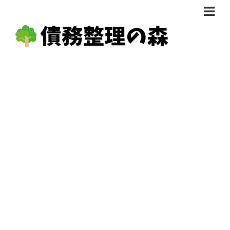
債務整理体験談
おすすめ
料金比較
任意整理料金比較
減額相談
自己破産・個人再生料金比較
専門家の選び方
過払い金料金比較
料金で選ぶ
運営会社情報
分割・後払い可で選ぶ
法律事務所の方へ
着手金無料で選ぶ
匿名借金相談
女性専門で選ぶ
24時間年中無休で選ぶ